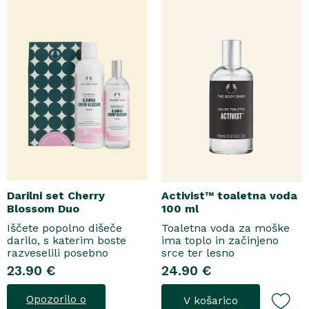
kožo, hkrati pa jo ovije v
orehove sladice in me..
topel, ..
Darilni set Cherry
Activist™ toaletna voda
Blossom Duo
100 ml
Iščete popolno dišeče
Toaletna voda za moške
darilo, s katerim boste
ima toplo in začinjeno
razveselili posebno
srce ter lesno
osebo? Spoznajte naš
osnovo.Topel, začinjen
23.90 €
24.90 €
darilni set Cherry Blossom
vonjToaletna voda..
Duo, popolno harmonijo
Opozorilo o
V košarico
nežne nege in razkošnega