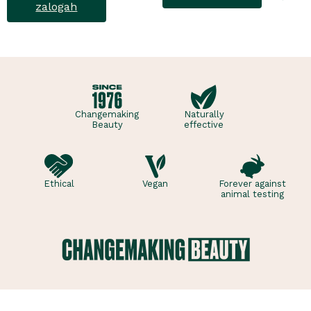
vonja, ki poskrbi za dobro
zalogah
počutje vsak dan. Ta
sladko dišeč duo vsebuje
osvežujoč ge..
Changemaking
Naturally
Beauty
effective
Ethical
Vegan
Forever against
animal testing