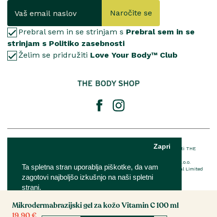
Naročite se
Prebral sem in se strinjam s
Prebral sem in se
strinjam s Politiko zasebnosti
Želim se pridružiti
Love Your Body™ Club
© 2025 The Body Shop International Limited
Zapri
® Registrirana blagovna znamka podjetja THE BODY SHOP LIMITED™ v lasti THE
BODY SHOP LIMITED Vse pravice pridržane.
The Body Shop franšiza je v lasti in upravljanju podjetja IQ Verde d.o.o.
Ta spletna stran uporablja piškotke, da vam
Za podrobnosti o EU imenovani odgovorni osebi The Body Shop International Limited
zagotovi najboljšo izkušnjo na naši spletni
kliknite
tukaj
strani.
Mikrodermabrazijski gel za kožo Vitamin C 100 ml
Nastavitve
Sprejmi
19.90 €