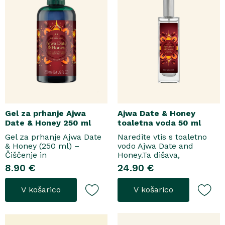
Gel za prhanje Ajwa
Ajwa Date & Honey
Date & Honey 250 ml
toaletna voda 50 ml
Gel za prhanje Ajwa Date
Naredite vtis s toaletno
& Honey (250 ml) –
vodo Ajwa Date and
Čiščenje in
Honey.Ta dišava,
pomladitevSpremenite
zasnovana tako za
8.90 €
24.90 €
svoje vsakodnevno
razkošne priložnosti kot
prhanje v razkošen
za vsakodnevno nošenje,
V košarico
V košarico
orientalski ritual z gelom
se odpre z notami suhega
za prhanje Ajwa Date &
grozdja, labana in frezije,
Honey. Bogata formula
ki nato počasi preidejo v
brez mil nežno očisti
srce iz datljev ajwa,