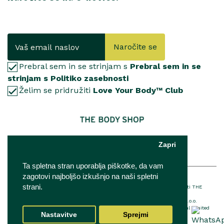
Naročite se
Prebral sem in se strinjam s
Prebral sem in se
strinjam s Politiko zasebnosti
Želim se pridružiti
Love Your Body™ Club
Zapri
Ta spletna stran uporablja piškotke, da vam
zagotovi najboljšo izkušnjo na naši spletni
© 2025 The Body Shop International Limited
strani.
® Registrirana blagovna znamka podjetja THE BODY SHOP LIMITED™ v lasti THE
BODY SHOP LIMITED Vse pravice pridržane.
The Body Shop franšiza je v lasti in upravljanju podjetja IQ Verde d.o.o.
Za podrobnosti o EU imenovani odgovorni osebi The Body Shop International Limited
Nastavitve
Sprejmi
kliknite
tukaj