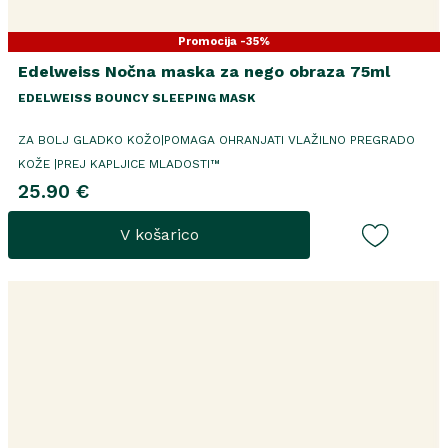
Promocija -35%
Edelweiss Nočna maska za nego obraza 75ml
EDELWEISS BOUNCY SLEEPING MASK
ZA BOLJ GLADKO KOŽO|POMAGA OHRANJATI VLAŽILNO PREGRADO
KOŽE |PREJ KAPLJICE MLADOSTI™
25.90 €
V košarico