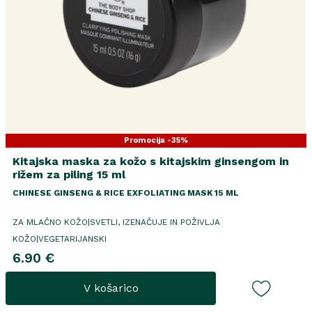
Promocija -35%
Kitajska maska za kožo s kitajskim ginsengom in
rižem za piling 15 ml
CHINESE GINSENG & RICE EXFOLIATING MASK 15 ML
ZA MLAČNO KOŽO|SVETLI, IZENAČUJE IN POŽIVLJA
KOŽO|VEGETARIJANSKI
6.90 €
V košarico