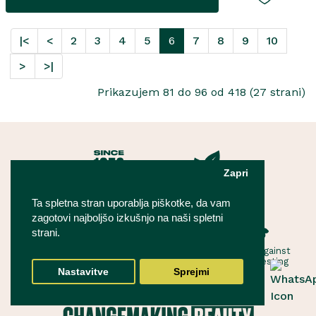
|<
<
2
3
4
5
6
7
8
9
10
>
>|
Prikazujem 81 do 96 od 418 (27 strani)
Zapri
Changemaking
Naturally
Beauty
effective
Ta spletna stran uporablja piškotke, da vam
zagotovi najboljšo izkušnjo na naši spletni
strani.
Ethical
Vegan
Forever against
animal testing
Nastavitve
Sprejmi