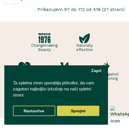
Prikazujem 97 do 112 od 418 (27 strani)
Changemaking
Naturally
Beauty
effective
Zapri
Ethical
Vegan
Forever against
animal testing
Ta spletna stran uporablja piškotke, da vam
zagotovi najboljšo izkušnjo na naši spletni
strani.
Nastavitve
Sprejmi