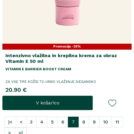
Promocija -35%
Intenzivno vlažilna in krepilna krema za obraz
Vitamin E 50 ml
VITAMIN E BARRIER BOOST CREAM
ZA VSE TIPE KOŽE| 72-URNO VLAŽENJE |VEGANSKO
20.90 €
V košarico
|<
<
3
4
5
6
7
8
9
10
11
>
>|