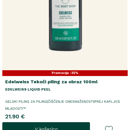
Promocija -35%
Edelweiss Tekoči piling za obraz 100ml
EDELWEISS LIQUID PEEL
GELSKI PILING ZA PILING|ČIŠČENJE ONESNAŽENOSTI|PREJ KAPLJICE
MLADOSTI™
21.90 €
V košarico