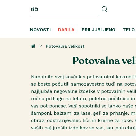
NOVOSTI
DARILA
PRILJUBLJENO
TELO
Potovalna velikost
Potovalna vel
Napolnite svoj kovček s potovalnimi kozmetič
se boste počutili samozavestno tudi na potov
najljubše negovalne izdelke v potovalnih veli
ročno prtljago na letalu, poletne počitnice i
vas pot ponese. Vaši sopotniki so lahko naše
šamponi, balzami za lase, geli za prhanje, m
obraz, odstranjevalec ličil in kreme za roke. 
vaših najljubših izdelkov so vse, kar potrebu