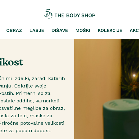
OBRAZ
LASJE
DIŠAVE
MOŠKI
KOLEKCIJE
AKC
ikost
nimi izdelki, zaradi katerih
anju. Odkrijte svoje
kostih. Primerni so za
n ostale oddihe, kamorkoli
 osvežilne meglice za obraz,
asla za telo, maske za
Priročne potovalne velikosti
jete za popoln dopust.