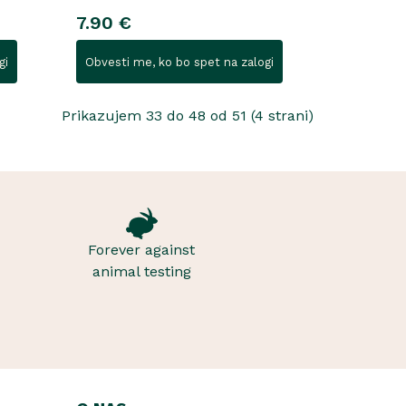
7.90 €
gi
Obvesti me, ko bo spet na zalogi
Prikazujem 33 do 48 od 51 (4 strani)
Forever against
animal testing