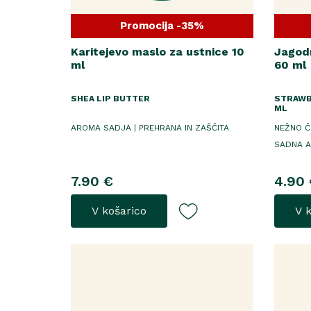
Promocija -35%
Karitejevo maslo za ustnice 10
Jagodn
ml
60 ml
SHEA LIP BUTTER
STRAWB
ML
AROMA SADJA | PREHRANA IN ZAŠČITA
NEŽNO ČI
SADNA 
7.90 €
4.90 
V košarico
V 