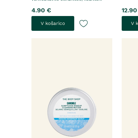
4.90 €
12.90
V košarico
V 