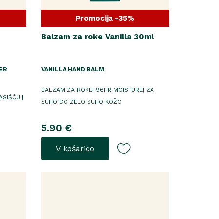
Promocija -35%
Balzam za roke Vanilla 30ml
ER
VANILLA HAND BALM
BALZAM ZA ROKE| 96HR MOISTURE| ZA
ASIŠČU |
SUHO DO ZELO SUHO KOŽO
5.90 €
V košarico