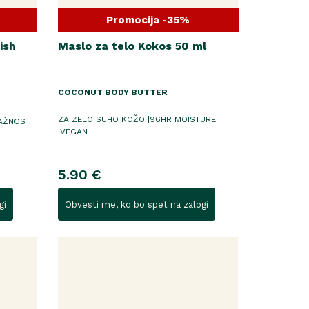
Promocija -35%
ish
Maslo za telo Kokos 50 ml
COCONUT BODY BUTTER
ZA ZELO SUHO KOŽO |96HR MOISTURE
AŽNOST
|VEGAN
5.90 €
gi
Obvesti me, ko bo spet na zalogi