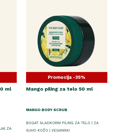
Promocija -35%
0 ml
Mango piling za telo 50 ml
MANGO BODY SCRUB
BOGAT SLADKORNI PILING ZA TELO | ZA
JA| ZA
SUHO KOŽO | VEGANSKI