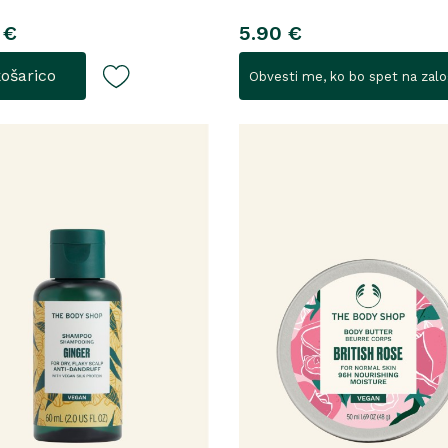
 €
5.90 €
košarico
Obvesti me, ko bo spet na zalo