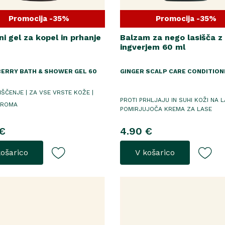
Promocija -35%
Promocija -35%
i gel za kopel in prhanje
Balzam za nego lasišča z
ingverjem 60 ml
ERRY BATH & SHOWER GEL 60
GINGER SCALP CARE CONDITION
ŠČENJE | ZA VSE VRSTE KOŽE |
PROTI PRHLJAJU IN SUHI KOŽI NA L
AROMA
POMIRJUJOČA KREMA ZA LASE
€
4.90 €
košarico
V košarico