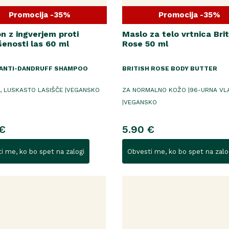
Promocija -35%
Promocija -35%
 z ingverjem proti
Maslo za telo vrtnica Brit
enosti las 60 ml
Rose 50 ml
 ANTI-DANDRUFF SHAMPOO
BRITISH ROSE BODY BUTTER
, LUSKASTO LASIŠČE |VEGANSKO
ZA NORMALNO KOŽO |96-URNA VL
|VEGANSKO
€
5.90 €
i me, ko bo spet na zalogi
Obvesti me, ko bo spet na zalo