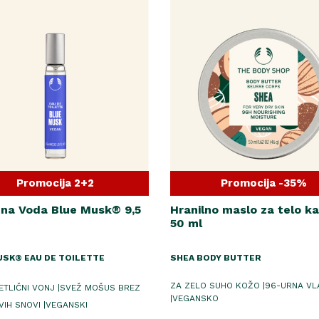
Promocija 2+2
Promocija -35%
tna Voda Blue Musk® 9,5
Hranilno maslo za telo ka
50 ml
USK® EAU DE TOILETTE
SHEA BODY BUTTER
ZA ZELO SUHO KOŽO |96-URNA V
ETLIČNI VONJ |SVEŽ MOŠUS BREZ
|VEGANSKO
VIH SNOVI |VEGANSKI