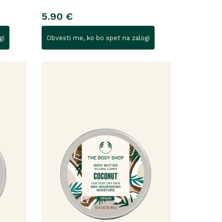
5.90 €
gi
Obvesti me, ko bo spet na zalogi