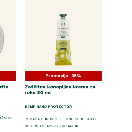
Promocija -35%
rite
Zaščitna konopljina krema za
roke 30 ml
HEMP HAND PROTECTOR
LAŽNOST
POMAGA OBNOVITI IZJEMNO SUHO KOŽO|
96-URNO VLAŽENJE| VEGANSKI