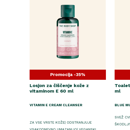
Promocija -35%
Losjon za čiščenje kože z
Toale
vitaminom E 60 ml
ml
VITAMIN E CREAM CLEANSER
BLUE M
SVEŽ CV
ZA VSE VRSTE KOŽE| ODSTRANJUJE
ŠKODLJI
VSAKODNEVNO UMAZANIJO| VEGANSKI