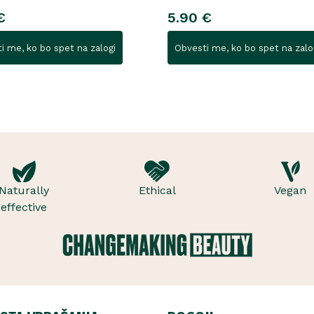
€
5.90 €
i me, ko bo spet na zalogi
Obvesti me, ko bo spet na zalo
Naturally
Ethical
Vegan
effective