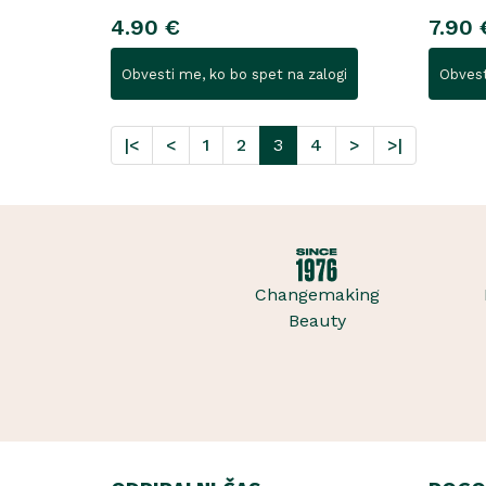
4.90 €
7.90 
Obvesti me, ko bo spet na zalogi
Obvest
|<
<
1
2
3
4
>
>|
Changemaking
Beauty