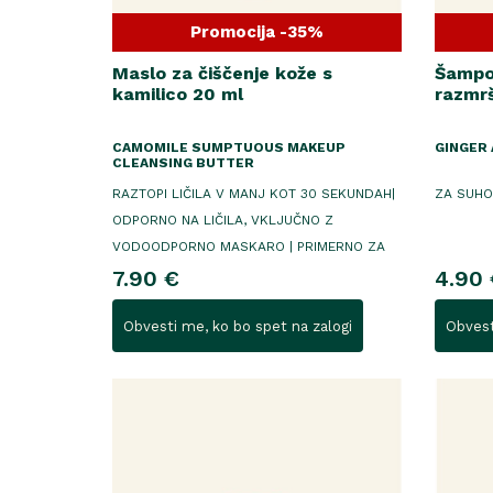
Promocija -35%
Maslo za čiščenje kože s
Šampon
kamilico 20 ml
razmrš
CAMOMILE SUMPTUOUS MAKEUP
GINGER
CLEANSING BUTTER
RAZTOPI LIČILA V MANJ KOT 30 SEKUNDAH|
ZA SUHO
ODPORNO NA LIČILA, VKLJUČNO Z
VODOODPORNO MASKARO | PRIMERNO ZA
OBČUTLJIVO KOŽO IN UPORABNIKE
7.90 €
4.90 
KONTAKTNIH LEČ
Obvesti me, ko bo spet na zalogi
Obvest