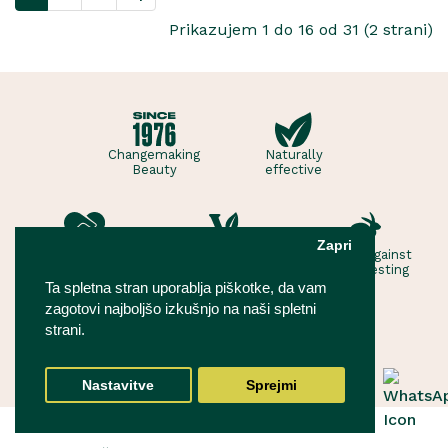
Prikazujem 1 do 16 od 31 (2 strani)
Changemaking
Naturally
Beauty
effective
Zapri
Ethical
Vegan
Forever against
animal testing
Ta spletna stran uporablja piškotke, da vam
zagotovi najboljšo izkušnjo na naši spletni
strani.
Nastavitve
Sprejmi