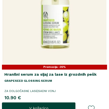
Promocija -35%
Hranilni serum za sijaj za lase iz grozdnih pešk
GRAPESEED GLOSSING SERUM
ZA DOLGOČASNE LASE|SADNI VONJ
10.90 €
V košarico