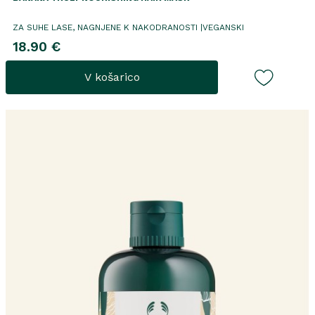
ZA SUHE LASE, NAGNJENE K NAKODRANOSTI |VEGANSKI
18.90 €
V košarico