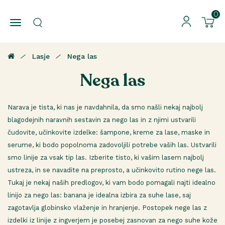
0
Lasje
Nega las
Nega las
Narava je tista, ki nas je navdahnila, da smo našli nekaj najbolj
blagodejnih naravnih sestavin za nego las in z njimi ustvarili
čudovite, učinkovite izdelke: šampone, kreme za lase, maske in
serume, ki bodo popolnoma zadovoljili potrebe vaših las. Ustvarili
smo linije za vsak tip las. Izberite tisto, ki vašim lasem najbolj
ustreza, in se navadite na preprosto, a učinkovito rutino nege las.
Tukaj je nekaj naših predlogov, ki vam bodo pomagali najti idealno
linijo za nego las: banana je idealna izbira za suhe lase, saj
zagotavlja globinsko vlaženje in hranjenje. Postopek nege las z
izdelki iz linije z ingverjem je posebej zasnovan za nego suhe kože