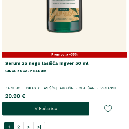
Promocija -35%
Serum za nego lasišča Ingver 50 ml
GINGER SCALP SERUM
ZA SUHO, LUSKASTO LASIŠČE| TAKOJŠNJE OLAJŠANJE| VEGANSKI
20.90 €
V košarico
1
2
>
>|