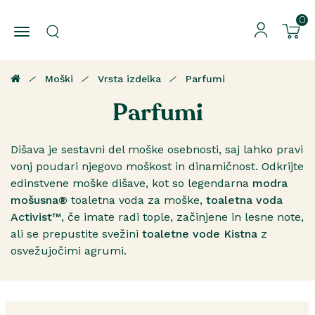
0
Moški
Vrsta izdelka
Parfumi
Parfumi
Dišava je sestavni del moške osebnosti, saj lahko pravi
vonj poudari njegovo moškost in dinamičnost. Odkrijte
edinstvene moške dišave, kot so legendarna
modra
mošusna®
toaletna voda za moške,
toaletna voda
Activist™
, če imate radi tople, začinjene in lesne note,
ali se prepustite svežini
toaletne vode Kistna
z
osvežujočimi agrumi.