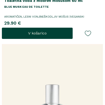
Toaletna voda z modrim mošusom 60 ml
BLUE MUSK EAU DE TOILETTE
AROMATIČEN, LESNI VONJ|NEŠKODLJIV MOŠUS |VEGANSKI
29.90 €
V košarico