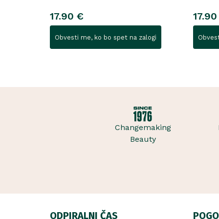
17.90 €
17.90
Obvesti me, ko bo spet na zalogi
Obvest
Changemaking
Beauty
ODPIRALNI ČAS
POGO