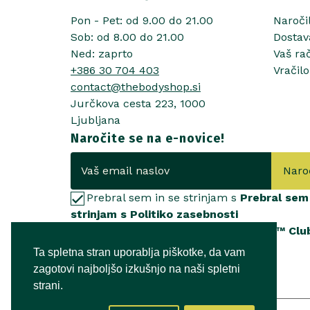
Pon - Pet: od 9.00 do 21.00
Naroči
Sob: od 8.00 do 21.00
Dostav
Ned: zaprto
Vaš ra
+386 30 704 403
Vračilo
contact@thebodyshop.si
Jurčkova cesta 223, 1000
Ljubljana
Naročite se na e-novice!
Naro
Prebral sem in se strinjam s
Prebral sem 
strinjam s Politiko zasebnosti
Želim se pridružiti
Love Your Body™ Clu
Ta spletna stran uporablja piškotke, da vam
zagotovi najboljšo izkušnjo na naši spletni
strani.