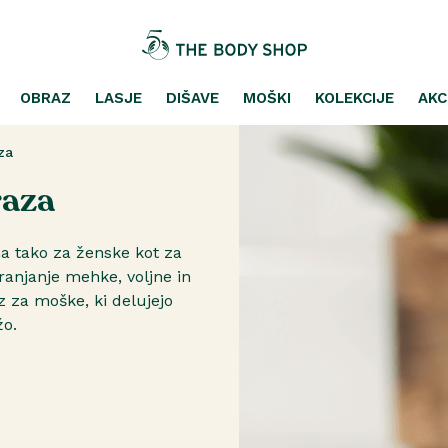
OBRAZ
LASJE
DIŠAVE
MOŠKI
KOLEKCIJE
AKC
za
raza
a tako za ženske kot za
anjanje mehke, voljne in
z za moške, ki delujejo
žo.