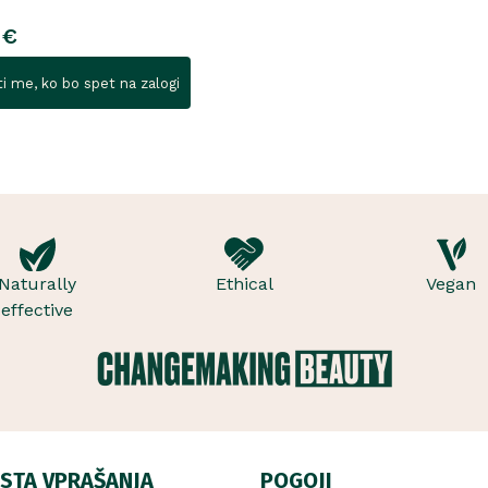
 €
i me, ko bo spet na zalogi
Naturally
Ethical
Vegan
effective
STA VPRAŠANJA
POGOJI