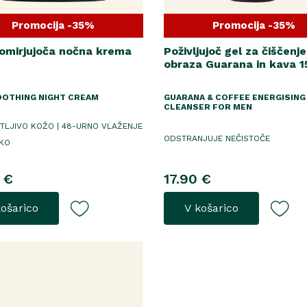
Promocija -35%
Promocija -35%
omirjujoča nočna krema
Poživljujoč gel za čiščenje
obraza Guarana in kava 1
OOTHING NIGHT CREAM
GUARANA & COFFEE ENERGISING
CLEANSER FOR MEN
TLJIVO KOŽO | 48-URNO VLAŽENJE
ODSTRANJUJE NEČISTOČE
KO
 €
17.90 €
košarico
V košarico