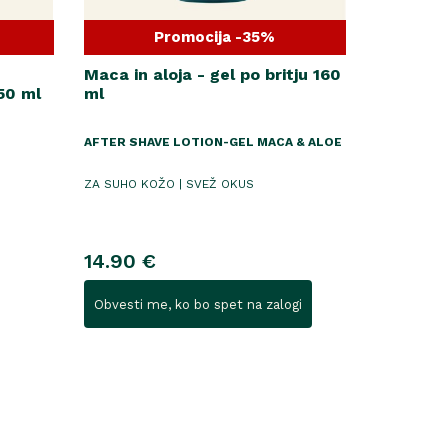
Promocija -35%
Maca in aloja - gel po britju 160
50 ml
ml
AFTER SHAVE LOTION-GEL MACA & ALOE
ZA SUHO KOŽO | SVEŽ OKUS
14.90 €
Obvesti me, ko bo spet na zalogi