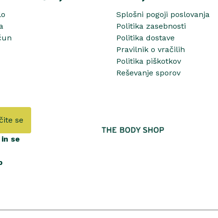
lo
Splošni pogoji poslovanja
a
Politika zasebnosti
čun
Politika dostave
Pravilnik o vračilih
Politika piškotkov
Reševanje sporov
čite se
in se
b