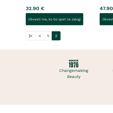
32.90 €
47.90
Obvesti me, ko bo spet na zalogi
Obvest
|<
<
1
2
Changemaking
Beauty