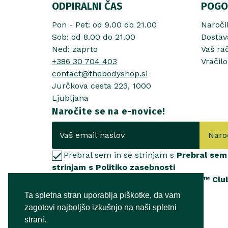
ODPIRALNI ČAS
POGO
Pon - Pet: od 9.00 do 21.00
Naroči
Sob: od 8.00 do 21.00
Dostav
Ned: zaprto
Vaš ra
+386 30 704 403
Vračilo
contact@thebodyshop.si
Jurčkova cesta 223, 1000
Ljubljana
Naročite se na e-novice!
Naro
Prebral sem in se strinjam s
Prebral sem 
strinjam s Politiko zasebnosti
Želim se pridružiti
Love Your Body™ Clu
Ta spletna stran uporablja piškotke, da vam
zagotovi najboljšo izkušnjo na naši spletni
strani.