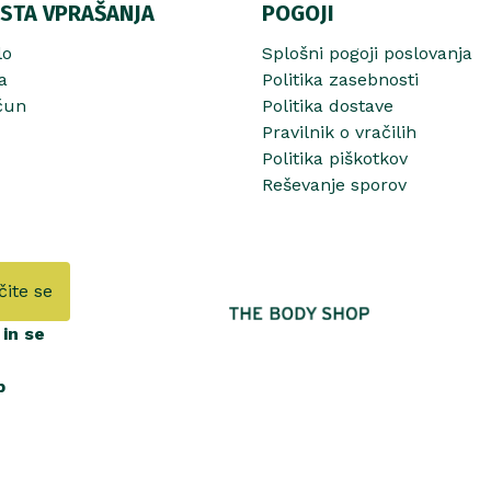
STA VPRAŠANJA
POGOJI
lo
Splošni pogoji poslovanja
a
Politika zasebnosti
čun
Politika dostave
Pravilnik o vračilih
Politika piškotkov
Reševanje sporov
čite se
in se
b