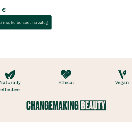
 €
i me, ko bo spet na zalogi
Naturally
Ethical
Vegan
effective