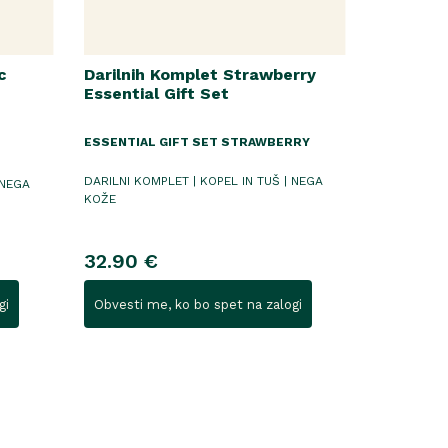
c
Darilnih Komplet Strawberry
Essential Gift Set
ESSENTIAL GIFT SET STRAWBERRY
DARILNI KOMPLET | KOPEL IN TUŠ | NEGA
 NEGA
KOŽE
32.90 €
gi
Obvesti me, ko bo spet na zalogi