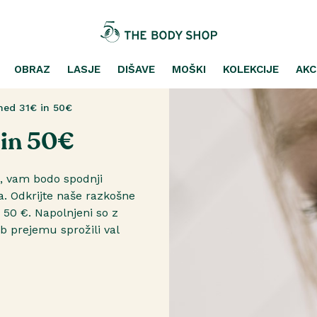
OBRAZ
LASJE
DIŠAVE
MOŠKI
KOLEKCIJE
AKC
med 31€ in 50€
 in 50€
e, vam bodo spodnji
a. Odkrijte naše razkošne
 50 €. Napolnjeni so z
ob prejemu sprožili val