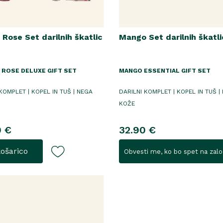
h Rose Set darilnih škatlic
Mango Set darilnih škatli
 ROSE DELUXE GIFT SET
MANGO ESSENTIAL GIFT SET
KOMPLET | KOPEL IN TUŠ | NEGA
DARILNI KOMPLET | KOPEL IN TUŠ |
KOŽE
0 €
32.90 €
košarico
Obvesti me, ko bo spet na zalo