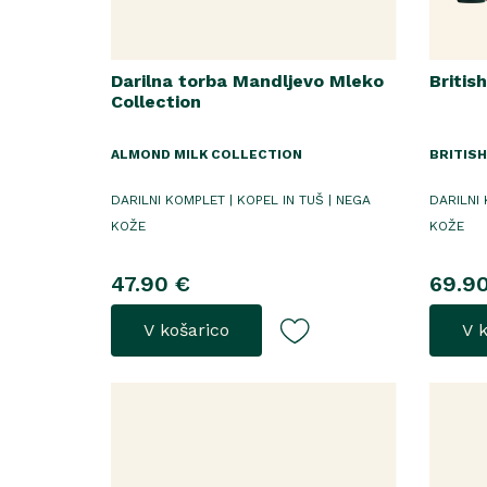
Darilna torba Mandljevo Mleko
Britis
Collection
ALMOND MILK COLLECTION
BRITISH
DARILNI KOMPLET | KOPEL IN TUŠ | NEGA
DARILNI 
KOŽE
KOŽE
47.90 €
69.9
V košarico
V 