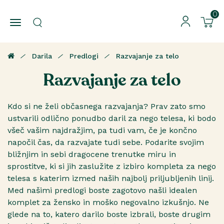
0
Darila
Predlogi
Razvajanje za telo
Razvajanje za telo
Kdo si ne želi občasnega razvajanja? Prav zato smo
ustvarili odlično ponudbo daril za nego telesa, ki bodo
všeč vašim najdražjim, pa tudi vam, če je končno
napočil čas, da razvajate tudi sebe. Podarite svojim
bližnjim in sebi dragocene trenutke miru in
sprostitve, ki si jih zaslužite z izbiro kompleta za nego
telesa s katerim izmed naših najbolj priljubljenih linij.
Med našimi predlogi boste zagotovo našli idealen
komplet za žensko in moško negovalno izkušnjo. Ne
glede na to, katero darilo boste izbrali, boste drugim