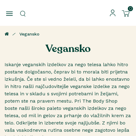
0
Vegansko
Vegansko
Iskanje veganskih izdelkov za nego telesa lahko hitro
postane dolgočasno, čeprav bi to morala biti prijetna
izkušnja. Če ste si vedno želeli, da bi lahko enostavno
in hitro našli najčudovitejše veganske izdelke za nego
telesa in v skladu s svojimi potrebami in željami,
potem ste na pravem mestu. Pri The Body Shop
boste našli široko paleto veganskih izdelkov za nego
telesa, od mil in gelov za prhanje do vlažilnih krem za
telo. Odkrijete in izberete svoje najljubše. Z njimi bo
vaša vsakodnevna rutina osebne nege zagotovo lepša