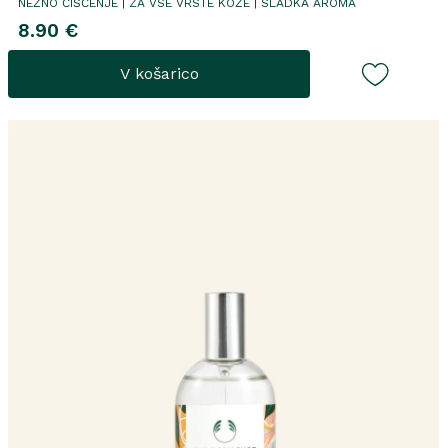
NEŽNO ČIŠČENJE | ZA VSE VRSTE KOŽE | SLADKA AROMA
8.90 €
V košarico