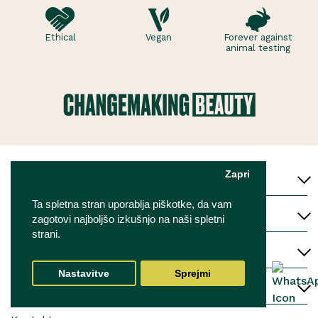
Ethical
Vegan
Forever against
animal testing
Zapri
ODPIRALNI ČAS
Ta spletna stran uporablja piškotke, da vam
POGOSTA VPRAŠANJA
zagotovi najboljšo izkušnjo na naši spletni
strani.
POGOJI
Nastavitve
Sprejmi
O NAS