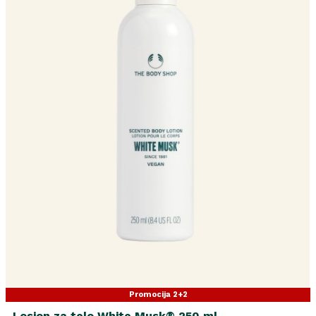
Promocija 2+2
Losjon za telo White Musk® 250 ml