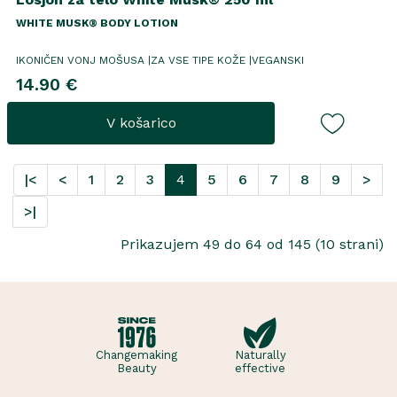
WHITE MUSK® BODY LOTION
IKONIČEN VONJ MOŠUSA |ZA VSE TIPE KOŽE |VEGANSKI
14.90 €
V košarico
|<
<
1
2
3
4
5
6
7
8
9
>
>|
Prikazujem 49 do 64 od 145 (10 strani)
Changemaking
Naturally
Beauty
effective