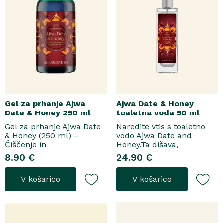
Gel za prhanje Ajwa
Ajwa Date & Honey
Date & Honey 250 ml
toaletna voda 50 ml
Gel za prhanje Ajwa Date
Naredite vtis s toaletno
& Honey (250 ml) –
vodo Ajwa Date and
Čiščenje in
Honey.Ta dišava,
pomladitevSpremenite
zasnovana tako za
8.90 €
24.90 €
svoje vsakodnevno
razkošne priložnosti kot
prhanje v razkošen
za vsakodnevno nošenje,
V košarico
V košarico
orientalski ritual z gelom
se odpre z notami suhega
za prhanje Ajwa Date &
grozdja, labana in frezije,
Honey. Bogata formula
ki nato počasi preidejo v
brez mil nežno očisti
srce iz datljev ajwa,
kožo, hkrati pa jo ovije v
orehove sladice in me..