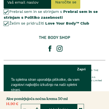
Naročite se
Prebral sem in se strinjam s
Prebral sem in se
strinjam s Politiko zasebnosti
Želim se pridružiti
Love Your Body™ Club
© 2025 The Body Shop International Limited
Zapri
® Registrirana blagovna znamka podjetja THE BODY SHOP LIMITED™ v lasti THE
BODY SHOP LIMITED Vse pravice pridržane.
The Body Shop franšiza je v lasti in upravljanju podjetja IQ Verde d.o.o.
Ta spletna stran uporablja piškotke, da vam
Za podrobnosti o EU imenovani odgovorni osebi The Body Shop International Limited
zagotovi najboljšo izkušnjo na naši spletni
kliknite
tukaj
strani.
Aloe pomirjujoča nočna krema 50 ml
Nastavitve
Sprejmi
14.90 €