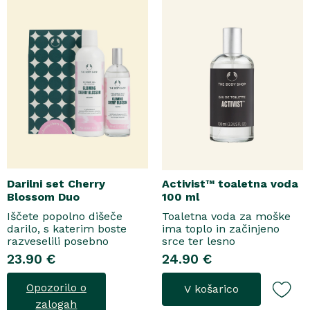
topel, ..
Darilni set Cherry
Activist™ toaletna voda
Blossom Duo
100 ml
Iščete popolno dišeče
Toaletna voda za moške
darilo, s katerim boste
ima toplo in začinjeno
razveselili posebno
srce ter lesno
osebo? Spoznajte naš
osnovo.Topel, začinjen
23.90 €
24.90 €
darilni set Cherry Blossom
vonjToaletna voda..
Duo, popolno harmonijo
Opozorilo o
V košarico
nežne nege in razkošnega
vonja, ki poskrbi za dobro
zalogah