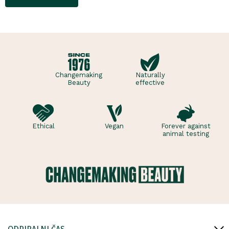
počutje vsak dan. Ta
sladko dišeč duo vsebuje
osvežujoč ge..
Changemaking
Naturally
Beauty
effective
Ethical
Vegan
Forever against
animal testing