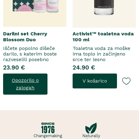
Darilni set Cherry
Activist™ toaletna voda
Blossom Duo
100 ml
Iščete popolno dišeče
Toaletna voda za moške
darilo, s katerim boste
ima toplo in začinjeno
razveselili posebno
srce ter lesno
osebo? Spoznajte naš
osnovo.Topel, začinjen
23.90 €
24.90 €
darilni set Cherry Blossom
vonjToaletna voda..
Duo, popolno harmonijo
Opozorilo o
V košarico
nežne nege in razkošnega
vonja, ki poskrbi za dobro
zalogah
počutje vsak dan. Ta
sladko dišeč duo vsebuje
osvežujoč ge..
Changemaking
Naturally