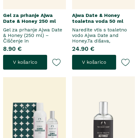
Gel za prhanje Ajwa
Ajwa Date & Honey
Date & Honey 250 ml
toaletna voda 50 ml
Gel za prhanje Ajwa Date
Naredite vtis s toaletno
& Honey (250 ml) –
vodo Ajwa Date and
Čiščenje in
Honey.Ta dišava,
pomladitevSpremenite
zasnovana tako za
8.90 €
24.90 €
svoje vsakodnevno
razkošne priložnosti kot
prhanje v razkošen
za vsakodnevno nošenje,
V košarico
V košarico
orientalski ritual z gelom
se odpre z notami suhega
za prhanje Ajwa Date &
grozdja, labana in frezije,
Honey. Bogata formula
ki nato počasi preidejo v
brez mil nežno očisti
srce iz datljev ajwa,
kožo, hkrati pa jo ovije v
orehove sladice in me..
topel, ..