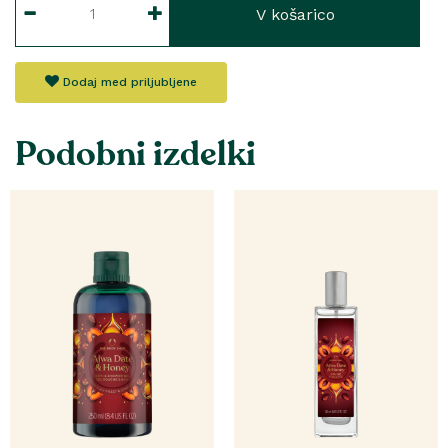
V košarico
Dodaj med priljubljene
Podobni izdelki