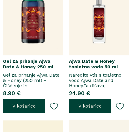
Gel za prhanje Ajwa
Ajwa Date & Honey
Date & Honey 250 ml
toaletna voda 50 ml
Gel za prhanje Ajwa Date
Naredite vtis s toaletno
& Honey (250 ml) –
vodo Ajwa Date and
Čiščenje in
Honey.Ta dišava,
pomladitevSpremenite
zasnovana tako za
8.90 €
24.90 €
svoje vsakodnevno
razkošne priložnosti kot
prhanje v razkošen
za vsakodnevno nošenje,
V košarico
V košarico
orientalski ritual z gelom
se odpre z notami suhega
za prhanje Ajwa Date &
grozdja, labana in frezije,
Honey. Bogata formula
ki nato počasi preidejo v
brez mil nežno očisti
srce iz datljev ajwa,
kožo, hkrati pa jo ovije v
orehove sladice in me..