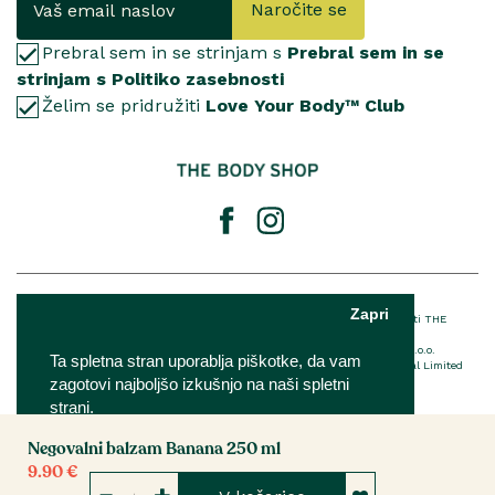
Naročite se
Prebral sem in se strinjam s
Prebral sem in se
strinjam s Politiko zasebnosti
Želim se pridružiti
Love Your Body™ Club
© 2025 The Body Shop International Limited
Zapri
® Registrirana blagovna znamka podjetja THE BODY SHOP LIMITED™ v lasti THE
BODY SHOP LIMITED Vse pravice pridržane.
The Body Shop franšiza je v lasti in upravljanju podjetja IQ Verde d.o.o.
Ta spletna stran uporablja piškotke, da vam
Za podrobnosti o EU imenovani odgovorni osebi The Body Shop International Limited
zagotovi najboljšo izkušnjo na naši spletni
kliknite
tukaj
strani.
Negovalni balzam Banana 250 ml
Nastavitve
Sprejmi
9.90 €