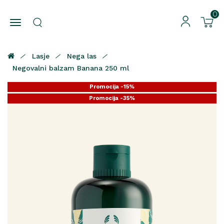
0
Lasje
Nega las
Negovalni balzam Banana 250 ml
Promocija -15%
Promocija -35%
Promocija -25%