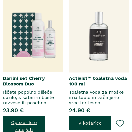
topel, ..
Darilni set Cherry
Activist™ toaletna voda
Blossom Duo
100 ml
Iščete popolno dišeče
Toaletna voda za moške
darilo, s katerim boste
ima toplo in začinjeno
razveselili posebno
srce ter lesno
osebo? Spoznajte naš
osnovo.Topel, začinjen
23.90 €
24.90 €
darilni set Cherry Blossom
vonjToaletna voda..
Duo, popolno harmonijo
Opozorilo o
V košarico
nežne nege in razkošnega
vonja, ki poskrbi za dobro
zalogah