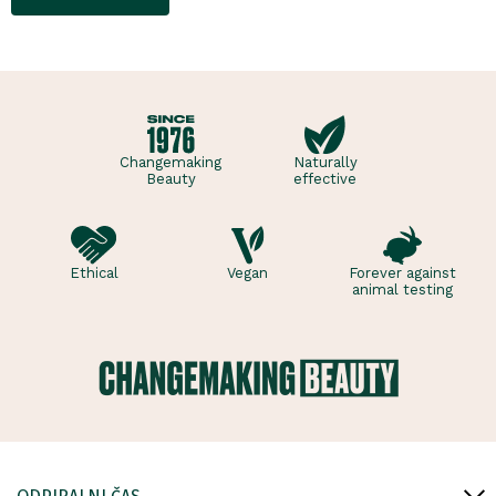
počutje vsak dan. Ta
sladko dišeč duo vsebuje
osvežujoč ge..
Changemaking
Naturally
Beauty
effective
Ethical
Vegan
Forever against
animal testing