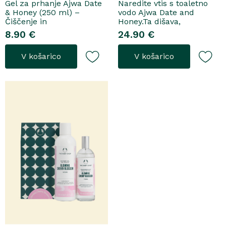
Gel za prhanje Ajwa Date
Naredite vtis s toaletno
& Honey (250 ml) –
vodo Ajwa Date and
Čiščenje in
Honey.Ta dišava,
pomladitevSpremenite
zasnovana tako za
8.90 €
24.90 €
svoje vsakodnevno
razkošne priložnosti kot
prhanje v razkošen
za vsakodnevno nošenje,
V košarico
V košarico
orientalski ritual z gelom
se odpre z notami suhega
za prhanje Ajwa Date &
grozdja, labana in frezije,
Honey. Bogata formula
ki nato počasi preidejo v
brez mil nežno očisti
srce iz datljev ajwa,
kožo, hkrati pa jo ovije v
orehove sladice in me..
topel, ..