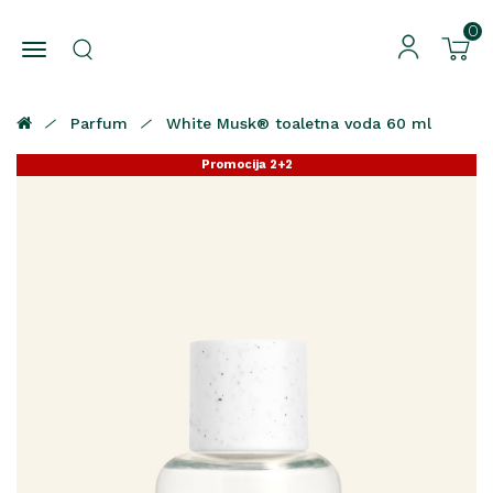
0
Parfum
White Musk® toaletna voda 60 ml
Promocija 2+2