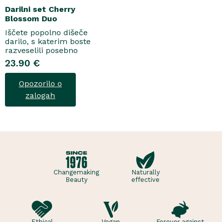
Darilni set Cherry
Blossom Duo
Iščete popolno dišeče
darilo, s katerim boste
razveselili posebno
osebo? Spoznajte naš
23.90 €
darilni set Cherry Blossom
Duo, popolno harmonijo
Opozorilo o
nežne nege in razkošnega
vonja, ki poskrbi za dobro
zalogah
počutje vsak dan. Ta
sladko dišeč duo vsebuje
osvežujoč ge..
Changemaking
Naturally
Beauty
effective
Ethical
Vegan
Forever against