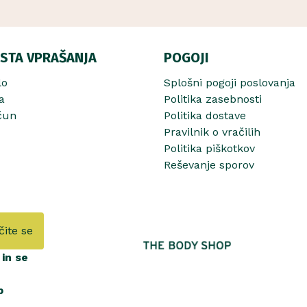
STA VPRAŠANJA
POGOJI
lo
Splošni pogoji poslovanja
a
Politika zasebnosti
čun
Politika dostave
Pravilnik o vračilih
Politika piškotkov
Reševanje sporov
čite se
in se
b