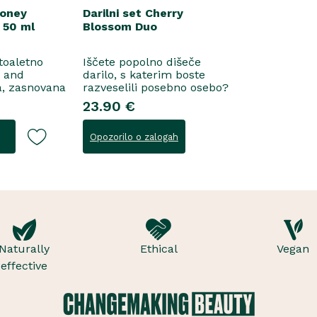
Honey
Darilni set Cherry
 50 ml
Blossom Duo
 toaletno
Iščete popolno dišeče
e and
darilo, s katerim boste
a, zasnovana
razveselili posebno osebo?
ne
Spoznajte naš darilni set
23.90 €
 za
Cherry Blossom Duo,
šenje, se
popolno harmonijo nežne
Opozorilo o zalogah
i suhega
nege in razkošnega vonja,
in frezije, ki
ki poskrbi za dobro počutje
idejo v srce
vsak dan. Ta sladko dišeč
, orehove
duo vsebuje osvežujoč ge..
Naturally
Ethical
Vegan
effective