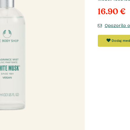
16.90 €
Opozorilo 
Dodaj med 