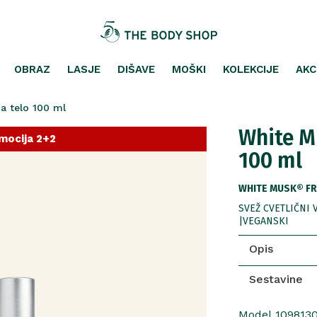
OBRAZ
LASJE
DIŠAVE
MOŠKI
KOLEKCIJE
AKC
a telo 100 ml
White Mu
mocija 2+2
100 ml
WHITE MUSK® FR
SVEŽ CVETLIČNI 
|VEGANSKI
Opis
Sestavine
Model 109813