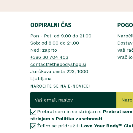
ODPIRALNI ČAS
POGO
Pon - Pet: od 9.00 do 21.00
Naroči
Sob: od 8.00 do 21.00
Dostav
Ned: zaprto
Vaš ra
+386 30 704 403
Vračilo
contact@thebodyshop.si
Jurčkova cesta 223, 1000
Ljubljana
NAROČITE SE NA E-NOVICE!
Naro
Prebral sem in se strinjam s
Prebral sem 
strinjam s Politiko zasebnosti
Želim se pridružiti
Love Your Body™ Clu