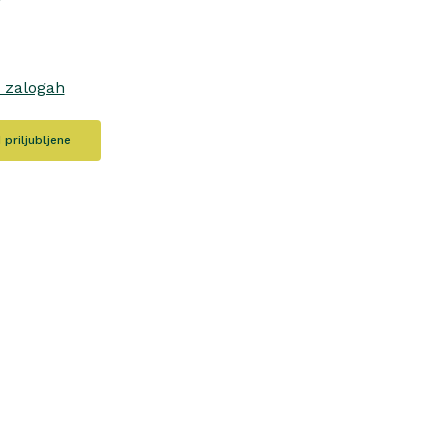
o zalogah
priljubljene