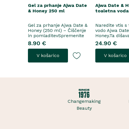
Gel za prhanje Ajwa Date
Ajwa Date & 
& Honey 250 ml
toaletna voda
Gel za prhanje Ajwa Date &
Naredite vtis s
Honey (250 ml) – Čiščenje
vodo Ajwa Dat
in pomladitevSpremenite
Honey.Ta dišav
svoje vsakodnevno prhanje
tako za razkoš
8.90 €
24.90 €
v razkošen orientalski
priložnosti kot
ritual z gelom za prhanje
vsakodnevno no
V košarico
V košarico
Ajwa Date & Honey. Bogata
odpre z notam
formula brez mil nežno
grozdja, labana 
očisti kožo, hkrati pa jo
nato počasi pre
ovije v topel, ..
iz datljev ajwa
sladice in me..
Changemaking
Beauty