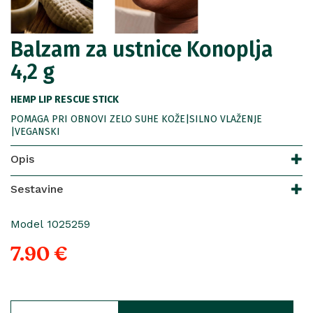
Balzam za ustnice Konoplja
4,2 g
HEMP LIP RESCUE STICK
POMAGA PRI OBNOVI ZELO SUHE KOŽE|SILNO VLAŽENJE
|VEGANSKI
Opis
Sestavine
Model 1025259
7.90 €