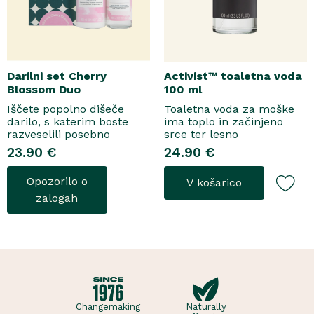
Darilni set Cherry
Activist™ toaletna voda
Blossom Duo
100 ml
Iščete popolno dišeče
Toaletna voda za moške
darilo, s katerim boste
ima toplo in začinjeno
razveselili posebno
srce ter lesno
osebo? Spoznajte naš
osnovo.Topel, začinjen
23.90 €
24.90 €
darilni set Cherry Blossom
vonjToaletna voda..
Duo, popolno harmonijo
Opozorilo o
V košarico
nežne nege in razkošnega
vonja, ki poskrbi za dobro
zalogah
počutje vsak dan. Ta
sladko dišeč duo vsebuje
osvežujoč ge..
Changemaking
Naturally