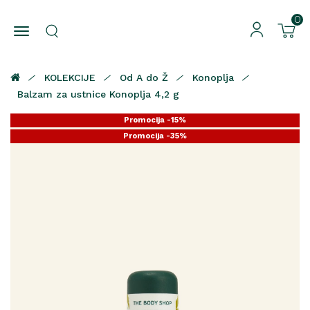
0
KOLEKCIJE
Od A do Ž
Konoplja
Balzam za ustnice Konoplja 4,2 g
Promocija -15%
Promocija -35%
Promocija -25%