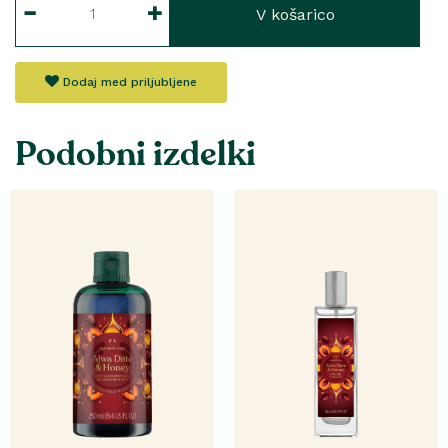
V košarico
Dodaj med priljubljene
Podobni izdelki