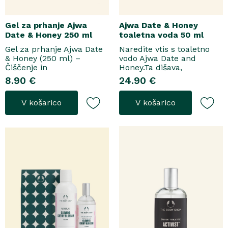
Gel za prhanje Ajwa
Ajwa Date & Honey
Date & Honey 250 ml
toaletna voda 50 ml
Gel za prhanje Ajwa Date
Naredite vtis s toaletno
& Honey (250 ml) –
vodo Ajwa Date and
Čiščenje in
Honey.Ta dišava,
pomladitevSpremenite
zasnovana tako za
8.90 €
24.90 €
svoje vsakodnevno
razkošne priložnosti kot
prhanje v razkošen
za vsakodnevno nošenje,
V košarico
V košarico
orientalski ritual z gelom
se odpre z notami suhega
za prhanje Ajwa Date &
grozdja, labana in frezije,
Honey. Bogata formula
ki nato počasi preidejo v
brez mil nežno očisti
srce iz datljev ajwa,
kožo, hkrati pa jo ovije v
orehove sladice in me..
topel, ..