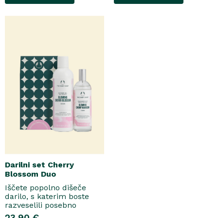
za prhanje Ajwa Date &
grozdja, labana in frezije,
Honey. Bogata formula
ki nato počasi preidejo v
brez mil nežno očisti
srce iz datljev ajwa,
kožo, hkrati pa jo ovije v
orehove sladice in me..
topel, ..
Darilni set Cherry
Blossom Duo
Iščete popolno dišeče
darilo, s katerim boste
razveselili posebno
osebo? Spoznajte naš
23.90 €