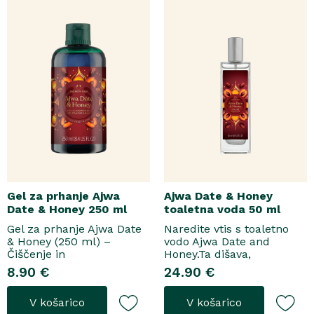
Gel za prhanje Ajwa
Ajwa Date & Honey
Date & Honey 250 ml
toaletna voda 50 ml
Gel za prhanje Ajwa Date
Naredite vtis s toaletno
& Honey (250 ml) –
vodo Ajwa Date and
Čiščenje in
Honey.Ta dišava,
pomladitevSpremenite
zasnovana tako za
8.90 €
24.90 €
svoje vsakodnevno
razkošne priložnosti kot
prhanje v razkošen
za vsakodnevno nošenje,
V košarico
V košarico
orientalski ritual z gelom
se odpre z notami suhega