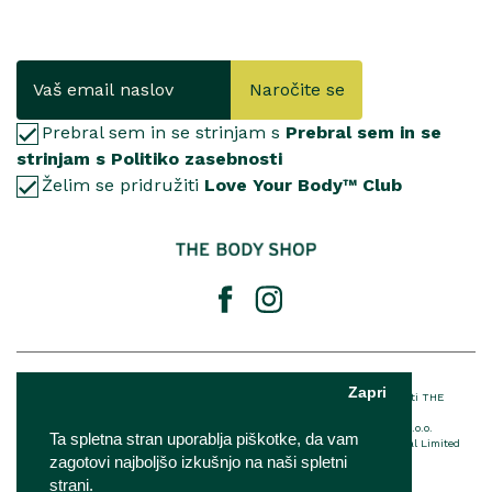
Naročite se
Prebral sem in se strinjam s
Prebral sem in se
strinjam s Politiko zasebnosti
Želim se pridružiti
Love Your Body™ Club
© 2025 The Body Shop International Limited
Zapri
® Registrirana blagovna znamka podjetja THE BODY SHOP LIMITED™ v lasti THE
BODY SHOP LIMITED Vse pravice pridržane.
The Body Shop franšiza je v lasti in upravljanju podjetja IQ Verde d.o.o.
Ta spletna stran uporablja piškotke, da vam
Za podrobnosti o EU imenovani odgovorni osebi The Body Shop International Limited
kliknite
tukaj
zagotovi najboljšo izkušnjo na naši spletni
strani.