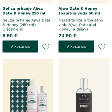
Gel za prhanje Ajwa
Ajwa Date & Honey
Date & Honey 250 ml
toaletna voda 50 ml
Gel za prhanje Ajwa Date
Naredite vtis s toaletno
& Honey (250 ml) –
vodo Ajwa Date and
Čiščenje in
Honey.Ta dišava,
pomladitevSpremenite
zasnovana tako za
8.90 €
24.90 €
svoje vsakodnevno
razkošne priložnosti kot
prhanje v razkošen
za vsakodnevno nošenje,
V košarico
V košarico
orientalski ritual z gelom
se odpre z notami suhega
za prhanje Ajwa Date &
grozdja, labana in frezije,
Honey. Bogata formula
ki nato počasi preidejo v
brez mil nežno očisti
srce iz datljev ajwa,
kožo, hkrati pa jo ovije v
orehove sladice in me..
topel, ..