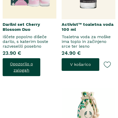
Darilni set Cherry
Activist™ toaletna voda
Blossom Duo
100 ml
Iščete popolno dišeče
Toaletna voda za moške
darilo, s katerim boste
ima toplo in začinjeno
razveselili posebno
srce ter lesno
osebo? Spoznajte naš
osnovo.Topel, začinjen
23.90 €
24.90 €
darilni set Cherry Blossom
vonjToaletna voda..
Duo, popolno harmonijo
Opozorilo o
V košarico
nežne nege in razkošnega
vonja, ki poskrbi za dobro
zalogah
počutje vsak dan. Ta
sladko dišeč duo vsebuje
osvežujoč ge..