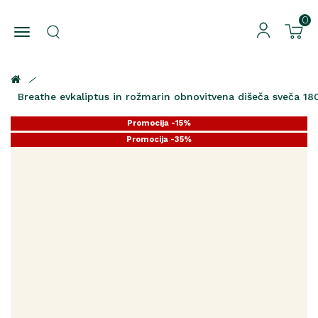
0
Breathe evkaliptus in rožmarin obnovitvena dišeča sveča 18
Promocija -15%
Promocija -35%
Promocija -25%