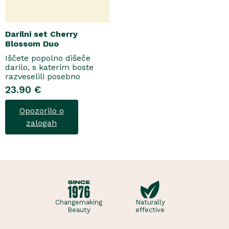
Darilni set Cherry
Blossom Duo
Iščete popolno dišeče
darilo, s katerim boste
razveselili posebno
osebo? Spoznajte naš
23.90 €
darilni set Cherry Blossom
Duo, popolno harmonijo
Opozorilo o
nežne nege in razkošnega
vonja, ki poskrbi za dobro
zalogah
počutje vsak dan. Ta
sladko dišeč duo vsebuje
osvežujoč ge..
Changemaking
Naturally
Beauty
effective