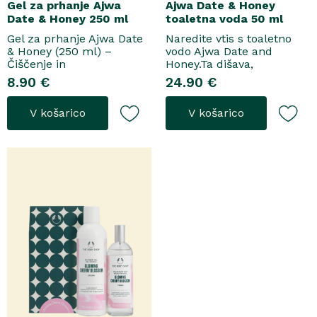
Gel za prhanje Ajwa
Ajwa Date & Honey
Date & Honey 250 ml
toaletna voda 50 ml
Gel za prhanje Ajwa Date
Naredite vtis s toaletno
& Honey (250 ml) –
vodo Ajwa Date and
Čiščenje in
Honey.Ta dišava,
pomladitevSpremenite
zasnovana tako za
8.90 €
24.90 €
svoje vsakodnevno
razkošne priložnosti kot
prhanje v razkošen
za vsakodnevno nošenje,
V košarico
V košarico
orientalski ritual z gelom
se odpre z notami suhega
za prhanje Ajwa Date &
grozdja, labana in frezije,
Honey. Bogata formula
ki nato počasi preidejo v
brez mil nežno očisti
srce iz datljev ajwa,
kožo, hkrati pa jo ovije v
orehove sladice in me..
topel, ..