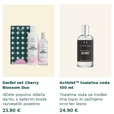
Honey. Bogata formula
ki nato počasi preidejo v
brez mil nežno očisti
srce iz datljev ajwa,
kožo, hkrati pa jo ovije v
orehove sladice in me..
topel, ..
Darilni set Cherry
Activist™ toaletna voda
Blossom Duo
100 ml
Iščete popolno dišeče
Toaletna voda za moške
darilo, s katerim boste
ima toplo in začinjeno
razveselili posebno
srce ter lesno
osebo? Spoznajte naš
osnovo.Topel, začinjen
23.90 €
24.90 €
darilni set Cherry Blossom
vonjToaletna voda..