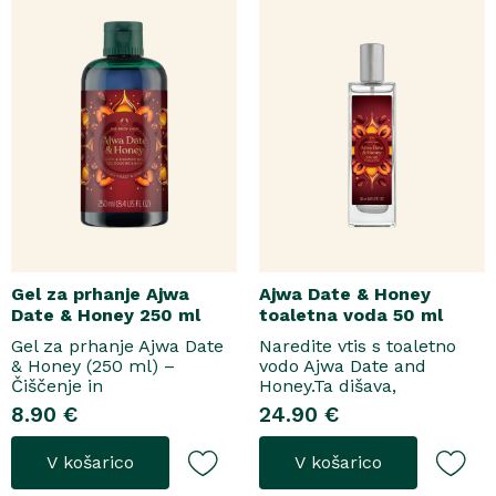
Gel za prhanje Ajwa
Ajwa Date & Honey
Date & Honey 250 ml
toaletna voda 50 ml
Gel za prhanje Ajwa Date
Naredite vtis s toaletno
& Honey (250 ml) –
vodo Ajwa Date and
Čiščenje in
Honey.Ta dišava,
pomladitevSpremenite
zasnovana tako za
8.90 €
24.90 €
svoje vsakodnevno
razkošne priložnosti kot
prhanje v razkošen
za vsakodnevno nošenje,
V košarico
V košarico
orientalski ritual z gelom
se odpre z notami suhega
za prhanje Ajwa Date &
grozdja, labana in frezije,