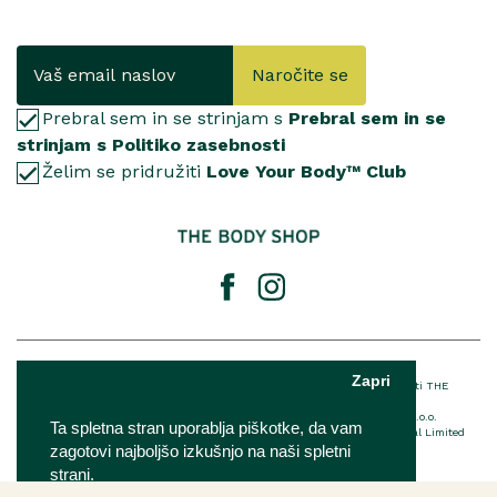
Naročite se
Prebral sem in se strinjam s
Prebral sem in se
strinjam s Politiko zasebnosti
Želim se pridružiti
Love Your Body™ Club
© 2025 The Body Shop International Limited
Zapri
® Registrirana blagovna znamka podjetja THE BODY SHOP LIMITED™ v lasti THE
BODY SHOP LIMITED Vse pravice pridržane.
The Body Shop franšiza je v lasti in upravljanju podjetja IQ Verde d.o.o.
Ta spletna stran uporablja piškotke, da vam
Za podrobnosti o EU imenovani odgovorni osebi The Body Shop International Limited
kliknite
tukaj
zagotovi najboljšo izkušnjo na naši spletni
strani.