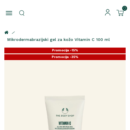
0
Mikrodermabrazijski gel za kožo Vitamin C 100 ml
Promocija -15%
Promocija -35%
Promocija -25%