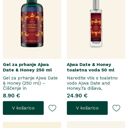
Gel za prhanje Ajwa
Ajwa Date & Honey
Date & Honey 250 ml
toaletna voda 50 ml
Gel za prhanje Ajwa Date
Naredite vtis s toaletno
& Honey (250 ml) –
vodo Ajwa Date and
Čiščenje in
Honey.Ta dišava,
pomladitevSpremenite
zasnovana tako za
8.90 €
24.90 €
svoje vsakodnevno
razkošne priložnosti kot
prhanje v razkošen
za vsakodnevno nošenje,
V košarico
V košarico
orientalski ritual z gelom
se odpre z notami suhega
za prhanje Ajwa Date &
grozdja, labana in frezije,
Honey. Bogata formula
ki nato počasi preidejo v
brez mil nežno očisti
srce iz datljev ajwa,