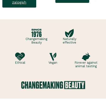
vonja, ki poskrbi za dobro
zalogah
počutje vsak dan. Ta
sladko dišeč duo vsebuje
osvežujoč ge..
Changemaking
Naturally
Beauty
effective
Ethical
Vegan
Forever against
animal testing