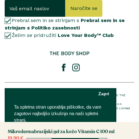
Naročite se
Prebral sem in se strinjam s
Prebral sem in se
strinjam s Politiko zasebnosti
Želim se pridružiti
Love Your Body™ Club
© 2025 The Body Shop International Limited
Zapri
® Registrirana blagovna znamka podjetja THE BODY SHOP LIMITED™ v lasti THE
BODY SHOP LIMITED Vse pravice pridržane.
The Body Shop franšiza je v lasti in upravljanju podjetja IQ Verde d.o.o.
Ta spletna stran uporablja piškotke, da vam
Za podrobnosti o EU imenovani odgovorni osebi The Body Shop International Limited
zagotovi najboljšo izkušnjo na naši spletni
kliknite
tukaj
strani.
Mikrodermabrazijski gel za kožo Vitamin C 100 ml
Nastavitve
Sprejmi
19.90 €