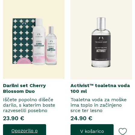
kožo, hkrati pa jo ovije v
orehove sladice in me..
topel, ..
Darilni set Cherry
Activist™ toaletna voda
Blossom Duo
100 ml
Iščete popolno dišeče
Toaletna voda za moške
darilo, s katerim boste
ima toplo in začinjeno
razveselili posebno
srce ter lesno
osebo? Spoznajte naš
osnovo.Topel, začinjen
23.90 €
24.90 €
darilni set Cherry Blossom
vonjToaletna voda..
Duo, popolno harmonijo
Opozorilo o
V košarico
nežne nege in razkošnega