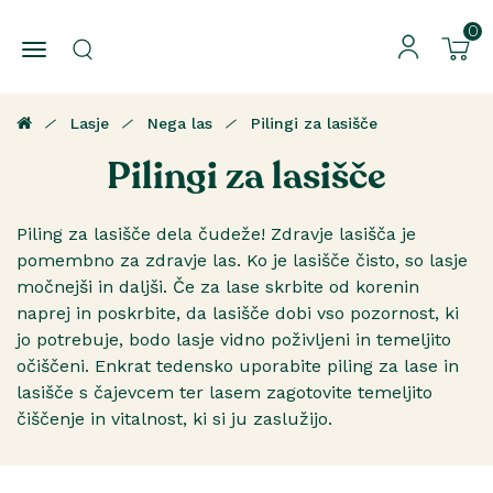
0
Lasje
Nega las
Pilingi za lasišče
Pilingi za lasišče
Piling za lasišče dela čudeže! Zdravje lasišča je
pomembno za zdravje las. Ko je lasišče čisto, so lasje
močnejši in daljši. Če za lase skrbite od korenin
naprej in poskrbite, da lasišče dobi vso pozornost, ki
jo potrebuje, bodo lasje vidno poživljeni in temeljito
očiščeni. Enkrat tedensko uporabite piling za lase in
lasišče s čajevcem ter lasem zagotovite temeljito
čiščenje in vitalnost, ki si ju zaslužijo.