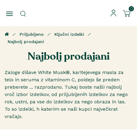
0
Priljubljeno
Ključni izdelki
Najbolj prodajani
Najbolj prodajani
Zaloge dišave White Musk®, karitejevega masla za
telo in seruma z vitaminom C, poidejo še preden
preberete ... razprodano. Tukaj boste našli najbolj
vroč izbor izdelkov, od priljubljenih izdelkov za nego
rok, ustni, pa vse do izdelkov za nego obraza in las.
To so izdelki, h katerim se naši kupci največkrat
vračajo.