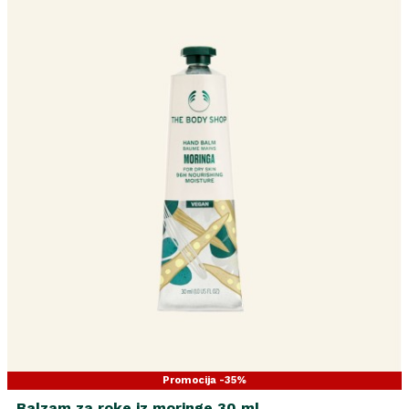
Promocija -35%
Balzam za roke iz moringe 30 ml