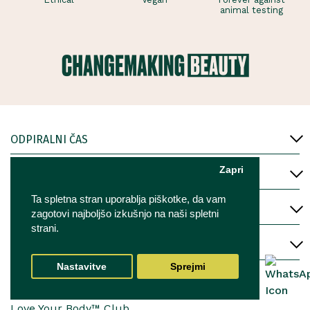
animal testing
ODPIRALNI ČAS
Zapri
POGOSTA VPRAŠANJA
Ta spletna stran uporablja piškotke, da vam
POGOJI
zagotovi najboljšo izkušnjo na naši spletni
strani.
O NAS
Nastavitve
Sprejmi
Kontakt
Trgovina
Love Your Body™ Club