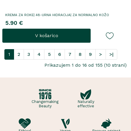
KREMA ZA ROKE| 48-URNA HIDRACIJA| ZA NORMALNO KOŽO
5.90 €
V košarico
1
2
3
4
5
6
7
8
9
>
>|
Prikazujem 1 do 16 od 155 (10 strani)
Changemaking
Naturally
Beauty
effective
Ethical
Vegan
Forever against