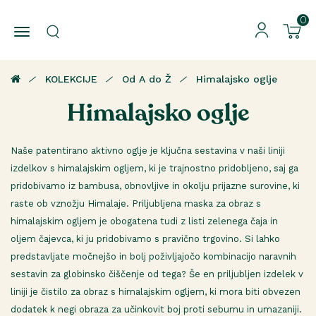
0
KOLEKCIJE
Od A do Ž
Himalajsko oglje
Himalajsko oglje
Naše patentirano aktivno oglje je ključna sestavina v naši liniji
izdelkov s himalajskim ogljem, ki je trajnostno pridobljeno, saj ga
pridobivamo iz bambusa, obnovljive in okolju prijazne surovine, ki
raste ob vznožju Himalaje. Priljubljena maska za obraz s
himalajskim ogljem je obogatena tudi z listi zelenega čaja in
oljem čajevca, ki ju pridobivamo s pravično trgovino. Si lahko
predstavljate močnejšo in bolj poživljajočo kombinacijo naravnih
sestavin za globinsko čiščenje od tega? Še en priljubljen izdelek v
liniji je čistilo za obraz s himalajskim ogljem, ki mora biti obvezen
dodatek k negi obraza za učinkovit boj proti sebumu in umazaniji.