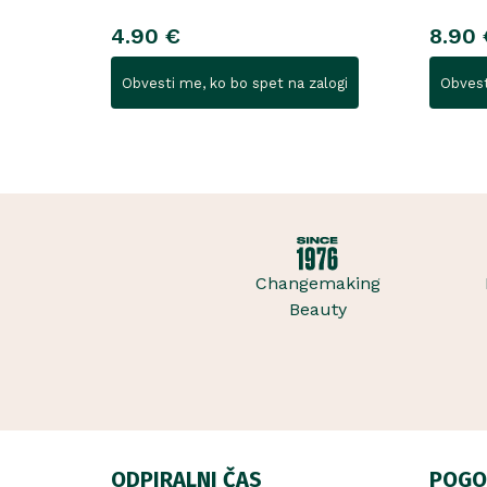
4.90 €
8.90 
Obvesti me, ko bo spet na zalogi
Obvest
Changemaking
Beauty
ODPIRALNI ČAS
POGO