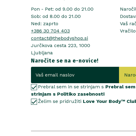
Pon - Pet: od 9.00 do 21.00
Naroči
Sob: od 8.00 do 21.00
Dostav
Ned: zaprto
Vaš ra
+386 30 704 403
Vračilo
contact@thebodyshop.si
Jurčkova cesta 223, 1000
Ljubljana
Naročite se na e-novice!
Naro
Prebral sem in se strinjam s
Prebral sem 
strinjam s Politiko zasebnosti
Želim se pridružiti
Love Your Body™ Clu