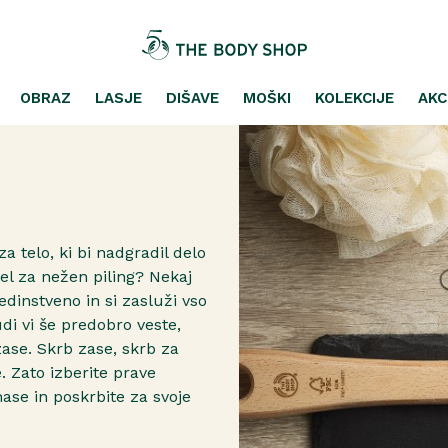
OBRAZ
LASJE
DIŠAVE
MOŠKI
KOLEKCIJE
AKC
a telo, ki bi nadgradil delo
el za nežen piling? Nekaj
dinstveno in si zasluži vso
udi vi še predobro veste,
se. Skrb zase, skrb za
e. Zato izberite prave
ase in poskrbite za svoje