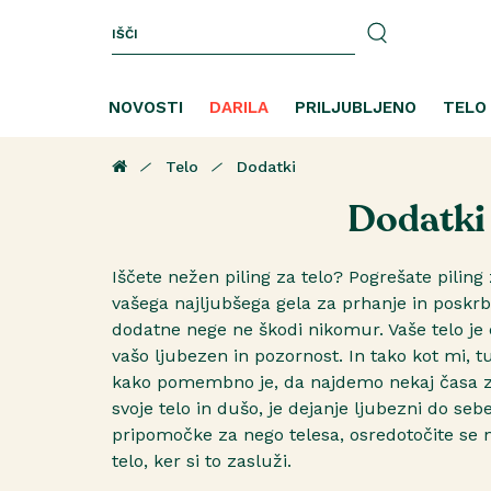
NOVOSTI
DARILA
PRILJUBLJENO
TELO
Telo
Dodatki
Dodatki
Iščete nežen piling za telo? Pogrešate piling z
vašega najljubšega gela za prhanje in poskrb
dodatne nege ne škodi nikomur. Vaše telo je e
vašo ljubezen in pozornost. In tako kot mi, t
kako pomembno je, da najdemo nekaj časa za
svoje telo in dušo, je dejanje ljubezni do seb
pripomočke za nego telesa, osredotočite se n
telo, ker si to zasluži.