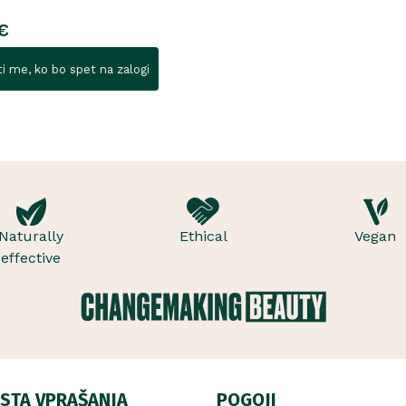
€
i me, ko bo spet na zalogi
Naturally
Ethical
Vegan
effective
STA VPRAŠANJA
POGOJI