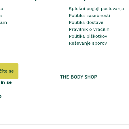
lo
Splošni pogoji poslovanja
a
Politika zasebnosti
čun
Politika dostave
Pravilnik o vračilih
Politika piškotkov
Reševanje sporov
čite se
in se
b