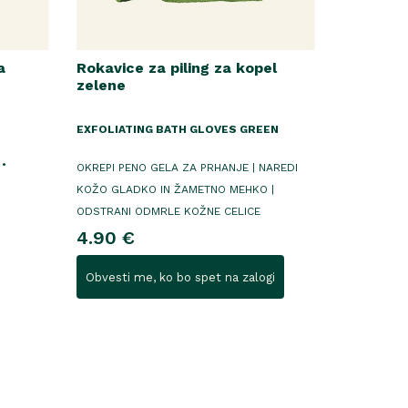
a
Rokavice za piling za kopel
zelene
EXFOLIATING BATH GLOVES GREEN
 •
OKREPI PENO GELA ZA PRHANJE | NAREDI
KOŽO GLADKO IN ŽAMETNO MEHKO |
ODSTRANI ODMRLE KOŽNE CELICE
4.90 €
Obvesti me, ko bo spet na zalogi