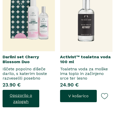
Darilni set Cherry
Activist™ toaletna voda
Blossom Duo
100 ml
Iščete popolno dišeče
Toaletna voda za moške
darilo, s katerim boste
ima toplo in začinjeno
razveselili posebno
srce ter lesno
osebo? Spoznajte naš
osnovo.Topel, začinjen
23.90 €
24.90 €
darilni set Cherry Blossom
vonjToaletna voda..
Duo, popolno harmonijo
Opozorilo o
V košarico
nežne nege in razkošnega
vonja, ki poskrbi za dobro
zalogah
počutje vsak dan. Ta
sladko dišeč duo vsebuje