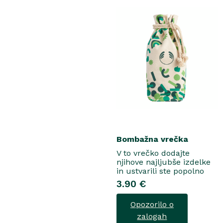
osvežujoč ge..
Bombažna vrečka
V to vrečko dodajte
njihove najljubše izdelke
in ustvarili ste popolno
darilo...
3.90 €
Opozorilo o
zalogah