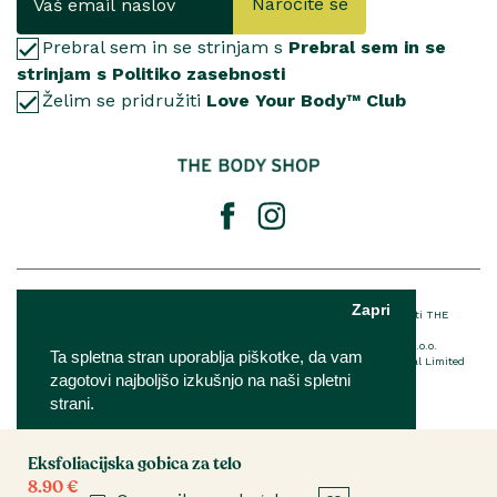
Naročite se
Prebral sem in se strinjam s
Prebral sem in se
strinjam s Politiko zasebnosti
Želim se pridružiti
Love Your Body™ Club
© 2025 The Body Shop International Limited
Zapri
® Registrirana blagovna znamka podjetja THE BODY SHOP LIMITED™ v lasti THE
BODY SHOP LIMITED Vse pravice pridržane.
The Body Shop franšiza je v lasti in upravljanju podjetja IQ Verde d.o.o.
Ta spletna stran uporablja piškotke, da vam
Za podrobnosti o EU imenovani odgovorni osebi The Body Shop International Limited
zagotovi najboljšo izkušnjo na naši spletni
kliknite
tukaj
strani.
Eksfoliacijska gobica za telo
Nastavitve
Sprejmi
8.90 €