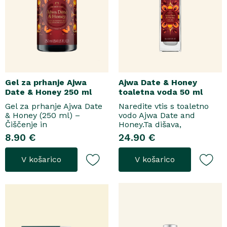
Gel za prhanje Ajwa
Ajwa Date & Honey
Date & Honey 250 ml
toaletna voda 50 ml
Gel za prhanje Ajwa Date
Naredite vtis s toaletno
& Honey (250 ml) –
vodo Ajwa Date and
Čiščenje in
Honey.Ta dišava,
pomladitevSpremenite
zasnovana tako za
8.90 €
24.90 €
svoje vsakodnevno
razkošne priložnosti kot
prhanje v razkošen
za vsakodnevno nošenje,
V košarico
V košarico
orientalski ritual z gelom
se odpre z notami suhega
za prhanje Ajwa Date &
grozdja, labana in frezije,
Honey. Bogata formula
ki nato počasi preidejo v
brez mil nežno očisti
srce iz datljev ajwa,
kožo, hkrati pa jo ovije v
orehove sladice in me..
topel, ..