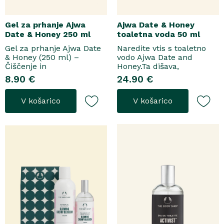
Gel za prhanje Ajwa
Ajwa Date & Honey
Date & Honey 250 ml
toaletna voda 50 ml
Gel za prhanje Ajwa Date
Naredite vtis s toaletno
& Honey (250 ml) –
vodo Ajwa Date and
Čiščenje in
Honey.Ta dišava,
pomladitevSpremenite
zasnovana tako za
8.90 €
24.90 €
svoje vsakodnevno
razkošne priložnosti kot
prhanje v razkošen
za vsakodnevno nošenje,
V košarico
V košarico
orientalski ritual z gelom
se odpre z notami suhega
za prhanje Ajwa Date &
grozdja, labana in frezije,
Honey. Bogata formula
ki nato počasi preidejo v
brez mil nežno očisti
srce iz datljev ajwa,
kožo, hkrati pa jo ovije v
orehove sladice in me..
topel, ..