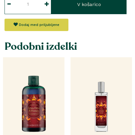
V košarico
Dodaj med priljubljene
Podobni izdelki