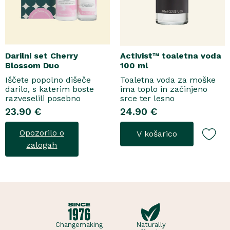
Darilni set Cherry
Activist™ toaletna voda
Blossom Duo
100 ml
Iščete popolno dišeče
Toaletna voda za moške
darilo, s katerim boste
ima toplo in začinjeno
razveselili posebno
srce ter lesno
osebo? Spoznajte naš
osnovo.Topel, začinjen
23.90 €
24.90 €
darilni set Cherry Blossom
vonjToaletna voda..
Duo, popolno harmonijo
Opozorilo o
V košarico
nežne nege in razkošnega
vonja, ki poskrbi za dobro
zalogah
počutje vsak dan. Ta
sladko dišeč duo vsebuje
osvežujoč ge..
Changemaking
Naturally