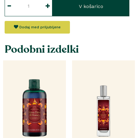
V košarico
Dodaj med priljubljene
Podobni izdelki