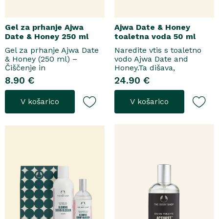
Gel za prhanje Ajwa
Ajwa Date & Honey
Date & Honey 250 ml
toaletna voda 50 ml
Gel za prhanje Ajwa Date
Naredite vtis s toaletno
& Honey (250 ml) –
vodo Ajwa Date and
Čiščenje in
Honey.Ta dišava,
pomladitevSpremenite
zasnovana tako za
8.90 €
24.90 €
svoje vsakodnevno
razkošne priložnosti kot
prhanje v razkošen
za vsakodnevno nošenje,
V košarico
V košarico
orientalski ritual z gelom
se odpre z notami suhega
za prhanje Ajwa Date &
grozdja, labana in frezije,
Honey. Bogata formula
ki nato počasi preidejo v
brez mil nežno očisti
srce iz datljev ajwa,
kožo, hkrati pa jo ovije v
orehove sladice in me..
topel, ..