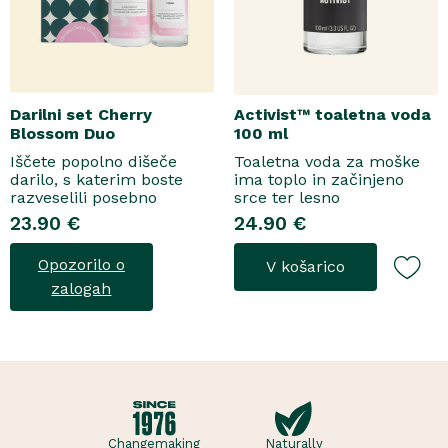
Darilni set Cherry
Activist™ toaletna voda
Blossom Duo
100 ml
Iščete popolno dišeče
Toaletna voda za moške
darilo, s katerim boste
ima toplo in začinjeno
razveselili posebno
srce ter lesno
osebo? Spoznajte naš
osnovo.Topel, začinjen
23.90 €
24.90 €
darilni set Cherry Blossom
vonjToaletna voda..
Duo, popolno harmonijo
Opozorilo o
V košarico
nežne nege in razkošnega
vonja, ki poskrbi za dobro
zalogah
počutje vsak dan. Ta
sladko dišeč duo vsebuje
osvežujoč ge..
Changemaking
Naturally