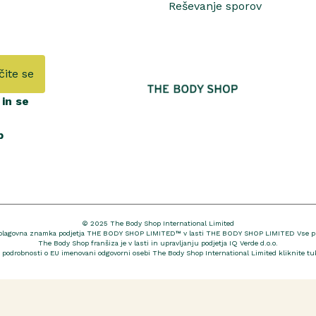
Reševanje sporov
čite se
in se
b
© 2025 The Body Shop International Limited
 blagovna znamka podjetja THE BODY SHOP LIMITED™ v lasti THE BODY SHOP LIMITED Vse pra
The Body Shop franšiza je v lasti in upravljanju podjetja IQ Verde d.o.o.
 podrobnosti o EU imenovani odgovorni osebi The Body Shop International Limited kliknite
tu