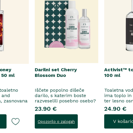
Honey
Darilni set Cherry
Activist™ t
 50 ml
Blossom Duo
100 ml
 toaletno
Iščete popolno dišeče
Toaletna vo
e and
darilo, s katerim boste
ima toplo in
a, zasnovana
razveselili posebno osebo?
ter lesno os
ne
Spoznajte naš darilni set
začinjen von
23.90 €
24.90 €
 za
Cherry Blossom Duo,
voda..
šenje, se
popolno harmonijo nežne
V košari
Opozorilo o zalogah
i suhega
nege in razkošnega vonja,
in frezije, ki
ki poskrbi za dobro počutje
idejo v srce
vsak dan. Ta sladko dišeč