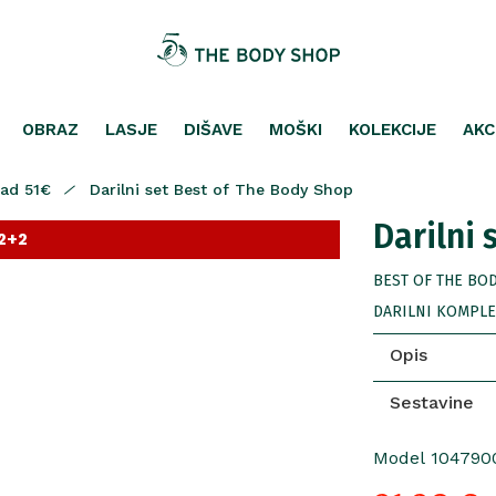
OBRAZ
LASJE
DIŠAVE
MOŠKI
KOLEKCIJE
AKC
nad 51€
Darilni set Best of The Body Shop
Darilni 
2+2
BEST OF THE BOD
DARILNI KOMPLET
Opis
Sestavine
Model 104790