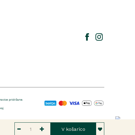
vice pridržane.
kaj
V košarico