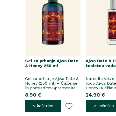
Gel za prhanje Ajwa Date
Ajwa Date & 
& Honey 250 ml
toaletna voda
Gel za prhanje Ajwa Date &
Naredite vtis s
Honey (250 ml) – Čiščenje
vodo Ajwa Dat
in pomladitevSpremenite
Honey.Ta dišav
svoje vsakodnevno prhanje
tako za razkoš
8.90 €
24.90 €
v razkošen orientalski
priložnosti kot
ritual z gelom za prhanje
vsakodnevno no
V košarico
V košarico
Ajwa Date & Honey. Bogata
odpre z notam
formula brez mil nežno
grozdja, labana 
očisti kožo, hkrati pa jo
nato počasi pre