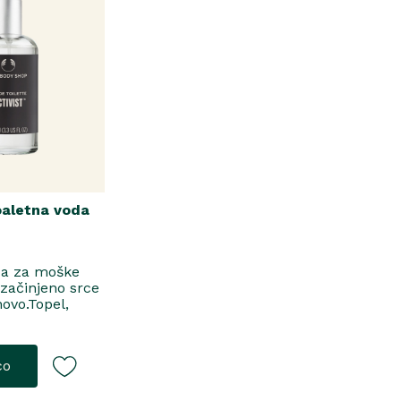
oaletna voda
da za moške
 začinjeno srce
novo.Topel,
jToaletna
co