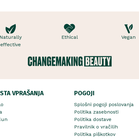
, orehove
duo vsebuje osvežujoč ge..
Naturally
Ethical
Vegan
effective
STA VPRAŠANJA
POGOJI
lo
Splošni pogoji poslovanja
a
Politika zasebnosti
čun
Politika dostave
Pravilnik o vračilih
Politika piškotkov