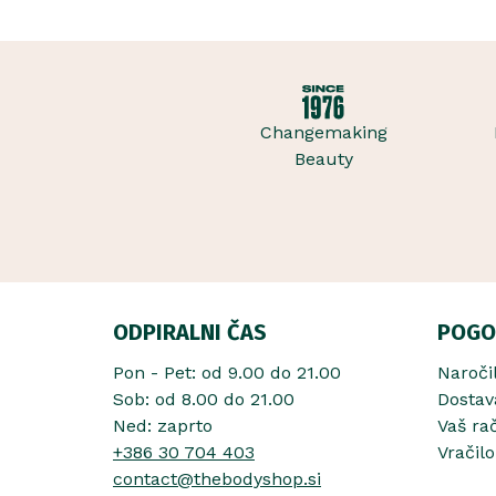
ovije v topel, ..
iz datljev ajwa
sladice in me..
Changemaking
Beauty
ODPIRALNI ČAS
POGO
Pon - Pet: od 9.00 do 21.00
Naroči
Sob: od 8.00 do 21.00
Dostav
Ned: zaprto
Vaš ra
+386 30 704 403
Vračilo
contact@thebodyshop.si