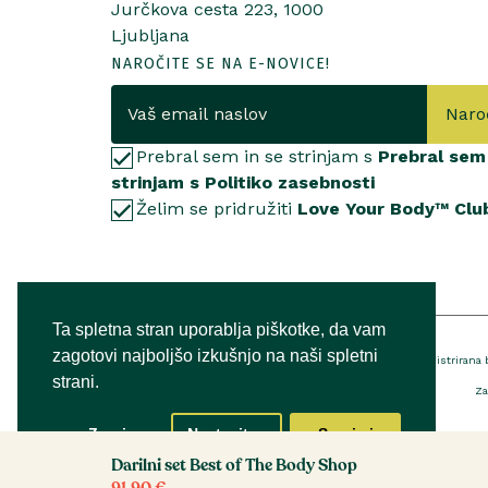
Jurčkova cesta 223, 1000
Ljubljana
NAROČITE SE NA E-NOVICE!
Naro
Prebral sem in se strinjam s
Prebral sem 
strinjam s Politiko zasebnosti
Želim se pridružiti
Love Your Body™ Clu
Ta spletna stran uporablja piškotke, da vam
zagotovi najboljšo izkušnjo na naši spletni
® Registrirana
strani.
Za
Zapri
Nastavitve
Sprejmi
Darilni set Best of The Body Shop