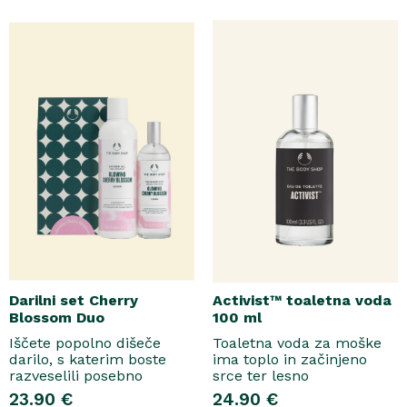
Honey. Bogata formula
ki nato počasi preidejo v
brez mil nežno očisti
srce iz datljev ajwa,
kožo, hkrati pa jo ovije v
orehove sladice in me..
topel, ..
Darilni set Cherry
Activist™ toaletna voda
Blossom Duo
100 ml
Iščete popolno dišeče
Toaletna voda za moške
darilo, s katerim boste
ima toplo in začinjeno
razveselili posebno
srce ter lesno
osebo? Spoznajte naš
osnovo.Topel, začinjen
23.90 €
24.90 €