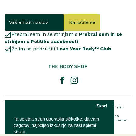
Naročite se
Prebral sem in se strinjam s
Prebral sem in se
strinjam s Politiko zasebnosti
Želim se pridružiti
Love Your Body™ Club
© 2025 The Body Shop International Limited
Zapri
® Registrirana blagovna znamka podjetja THE BODY SHOP LIMITED™ v lasti THE
BODY SHOP LIMITED Vse pravice pridržane.
The Body Shop franšiza je v lasti in upravljanju podjetja IQ Verde d.o.o.
Ta spletna stran uporablja piškotke, da vam
Za podrobnosti o EU imenovani odgovorni osebi The Body Shop International Limited
kliknite
tukaj
zagotovi najboljšo izkušnjo na naši spletni
strani.