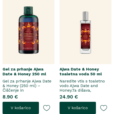
Gel za prhanje Ajwa
Ajwa Date & Honey
Date & Honey 250 ml
toaletna voda 50 ml
Gel za prhanje Ajwa Date
Naredite vtis s toaletno
& Honey (250 ml) –
vodo Ajwa Date and
Čiščenje in
Honey.Ta dišava,
pomladitevSpremenite
zasnovana tako za
8.90 €
24.90 €
svoje vsakodnevno
razkošne priložnosti kot
prhanje v razkošen
za vsakodnevno nošenje,
V košarico
V košarico
orientalski ritual z gelom
se odpre z notami suhega
za prhanje Ajwa Date &
grozdja, labana in frezije,