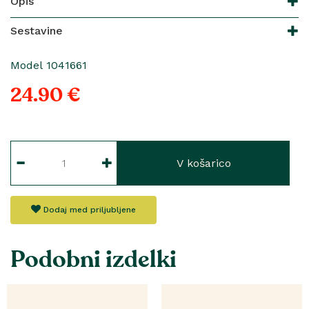
Opis
Sestavine
Model 1041661
24.90 €
V košarico
Dodaj med priljubljene
Podobni izdelki