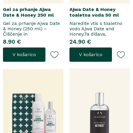
Gel za prhanje Ajwa
Ajwa Date & Honey
Date & Honey 250 ml
toaletna voda 50 ml
Gel za prhanje Ajwa Date
Naredite vtis s toaletno
& Honey (250 ml) –
vodo Ajwa Date and
Čiščenje in
Honey.Ta dišava,
pomladitevSpremenite
zasnovana tako za
8.90 €
24.90 €
svoje vsakodnevno
razkošne priložnosti kot
prhanje v razkošen
za vsakodnevno nošenje,
V košarico
V košarico
orientalski ritual z gelom
se odpre z notami suhega
za prhanje Ajwa Date &
grozdja, labana in frezije,
Honey. Bogata formula
ki nato počasi preidejo v
brez mil nežno očisti
srce iz datljev ajwa,
kožo, hkrati pa jo ovije v
orehove sladice in me..
topel, ..