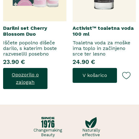
Darilni set Cherry
Activist™ toaletna voda
Blossom Duo
100 ml
Iščete popolno dišeče
Toaletna voda za moške
darilo, s katerim boste
ima toplo in začinjeno
razveselili posebno
srce ter lesno
osebo? Spoznajte naš
osnovo.Topel, začinjen
23.90 €
24.90 €
darilni set Cherry Blossom
vonjToaletna voda..
Duo, popolno harmonijo
Opozorilo o
V košarico
nežne nege in razkošnega
vonja, ki poskrbi za dobro
zalogah
počutje vsak dan. Ta
sladko dišeč duo vsebuje
osvežujoč ge..
Changemaking
Naturally
Beauty
effective