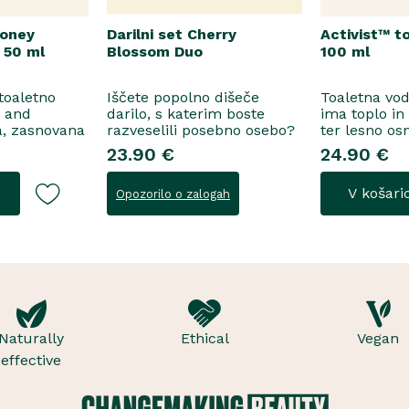
Honey
Darilni set Cherry
Activist™ t
 50 ml
Blossom Duo
100 ml
 toaletno
Iščete popolno dišeče
Toaletna vo
e and
darilo, s katerim boste
ima toplo in
a, zasnovana
razveselili posebno osebo?
ter lesno os
ne
Spoznajte naš darilni set
začinjen von
23.90 €
24.90 €
 za
Cherry Blossom Duo,
voda..
šenje, se
popolno harmonijo nežne
V košari
Opozorilo o zalogah
i suhega
nege in razkošnega vonja,
in frezije, ki
ki poskrbi za dobro počutje
idejo v srce
vsak dan. Ta sladko dišeč
, orehove
duo vsebuje osvežujoč ge..
Naturally
Ethical
Vegan
effective