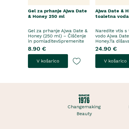
Gel za prhanje Ajwa Date
Ajwa Date & 
& Honey 250 ml
toaletna voda
Gel za prhanje Ajwa Date &
Naredite vtis s
Honey (250 ml) – Čiščenje
vodo Ajwa Dat
in pomladitevSpremenite
Honey.Ta dišav
svoje vsakodnevno prhanje
tako za razkoš
8.90 €
24.90 €
v razkošen orientalski
priložnosti kot
ritual z gelom za prhanje
vsakodnevno no
V košarico
V košarico
Ajwa Date & Honey. Bogata
odpre z notam
formula brez mil nežno
grozdja, labana 
očisti kožo, hkrati pa jo
nato počasi pre
ovije v topel, ..
iz datljev ajwa
sladice in me..
Changemaking
Beauty