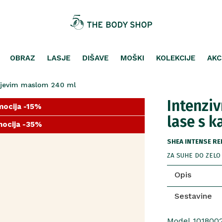
OBRAZ
LASJE
DIŠAVE
MOŠKI
KOLEKCIJE
AKC
itejevim maslom 240 ml
Intenzi
ocija -15%
lase s 
ocija -35%
ocija -25%
SHEA INTENSE RE
ZA SUHE DO ZELO
Opis
Sestavine
Model 101800