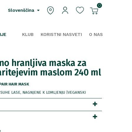
0
Slovenščina
IJE
KLUB
KORISTNI NASVETI
O NAS
vno hranljiva maska za
karitejevim maslom 240 ml
PAIR HAIR MASK
 SUHE LASE, NAGNJENE K LOMLJENJU |VEGANSKI
2