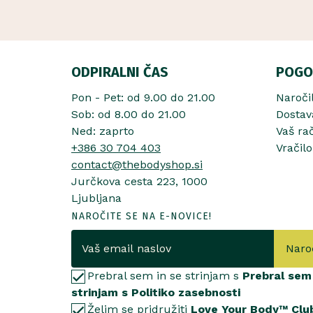
ODPIRALNI ČAS
POGO
Pon - Pet: od 9.00 do 21.00
Naroči
Sob: od 8.00 do 21.00
Dostav
Ned: zaprto
Vaš ra
+386 30 704 403
Vračilo
contact@thebodyshop.si
Jurčkova cesta 223, 1000
Ljubljana
NAROČITE SE NA E-NOVICE!
Naro
Prebral sem in se strinjam s
Prebral sem 
strinjam s Politiko zasebnosti
Želim se pridružiti
Love Your Body™ Clu