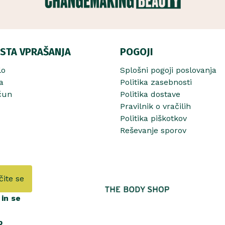
STA VPRAŠANJA
POGOJI
lo
Splošni pogoji poslovanja
a
Politika zasebnosti
čun
Politika dostave
Pravilnik o vračilih
Politika piškotkov
Reševanje sporov
čite se
in se
b