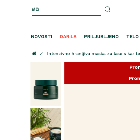
NOVOSTI
DARILA
PRILJUBLJENO
TELO
Intenzivno hranljiva maska za lase s kar
Prom
Prom
Prom