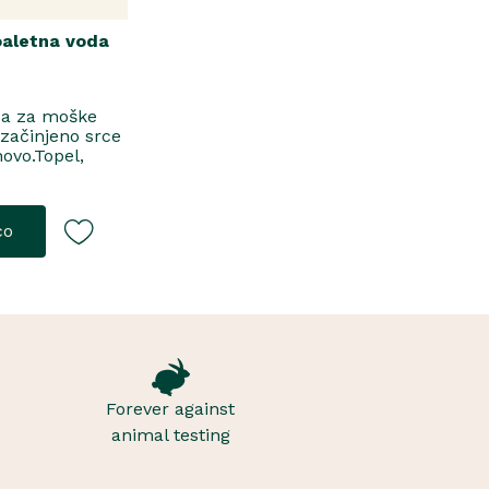
oaletna voda
da za moške
 začinjeno srce
novo.Topel,
jToaletna
co
Forever against
animal testing