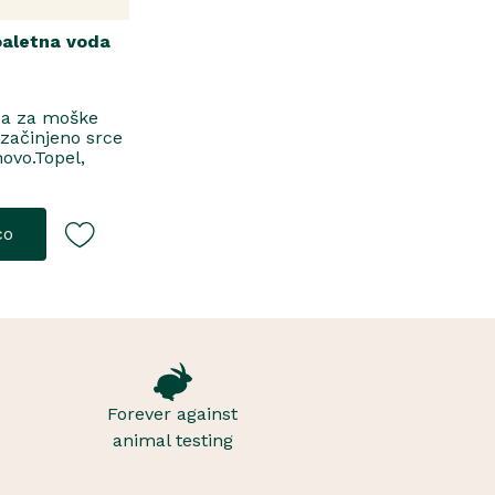
oaletna voda
da za moške
 začinjeno srce
novo.Topel,
jToaletna
co
Forever against
animal testing