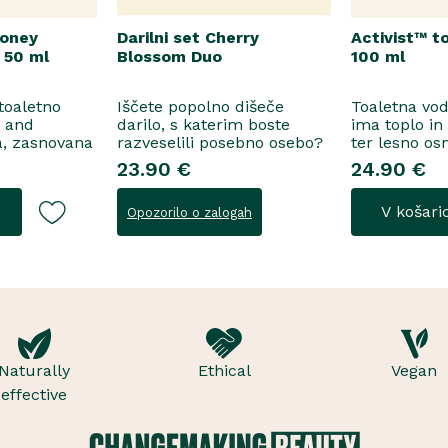
Honey
Darilni set Cherry
Activist™ t
 50 ml
Blossom Duo
100 ml
 toaletno
Iščete popolno dišeče
Toaletna vo
e and
darilo, s katerim boste
ima toplo in
a, zasnovana
razveselili posebno osebo?
ter lesno os
ne
Spoznajte naš darilni set
začinjen von
23.90 €
24.90 €
 za
Cherry Blossom Duo,
voda..
šenje, se
popolno harmonijo nežne
V košari
Opozorilo o zalogah
i suhega
nege in razkošnega vonja,
in frezije, ki
ki poskrbi za dobro počutje
idejo v srce
vsak dan. Ta sladko dišeč
, orehove
duo vsebuje osvežujoč ge..
Naturally
Ethical
Vegan
effective