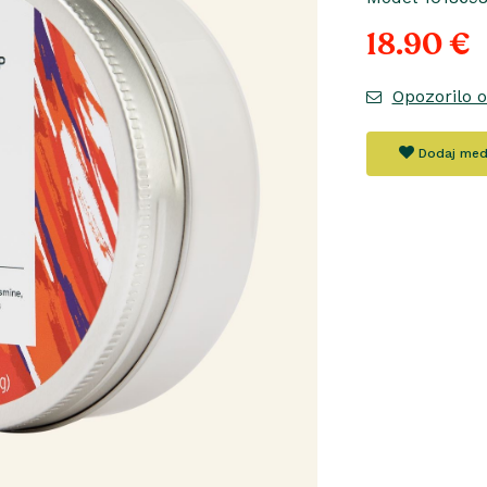
18.90 €
Opozorilo 
Dodaj med 