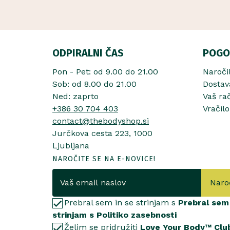
ODPIRALNI ČAS
POGO
Pon - Pet: od 9.00 do 21.00
Naroči
Sob: od 8.00 do 21.00
Dostav
Ned: zaprto
Vaš ra
+386 30 704 403
Vračilo
contact@thebodyshop.si
Jurčkova cesta 223, 1000
Ljubljana
NAROČITE SE NA E-NOVICE!
Naro
Prebral sem in se strinjam s
Prebral sem 
strinjam s Politiko zasebnosti
Želim se pridružiti
Love Your Body™ Clu