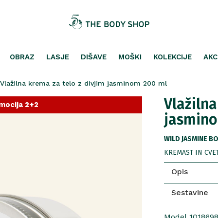
OBRAZ
LASJE
DIŠAVE
MOŠKI
KOLEKCIJE
AKC
Vlažilna krema za telo z divjim jasminom 200 ml
Vlažilna
mocija 2+2
jasmino
WILD JASMINE B
KREMAST IN CVET
Opis
Sestavine
Model 101869