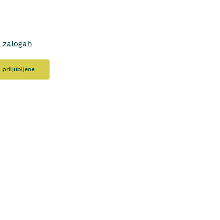
o zalogah
priljubljene