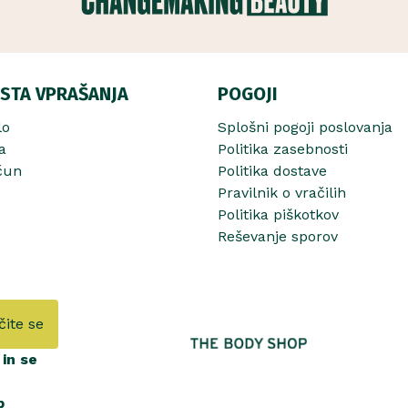
STA VPRAŠANJA
POGOJI
lo
Splošni pogoji poslovanja
a
Politika zasebnosti
čun
Politika dostave
Pravilnik o vračilih
Politika piškotkov
Reševanje sporov
čite se
in se
b