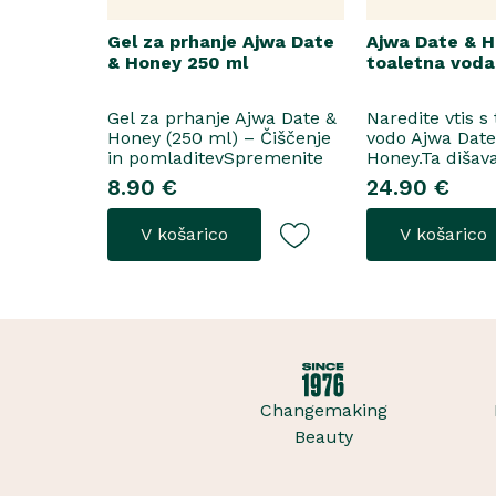
Gel za prhanje Ajwa Date
Ajwa Date & 
& Honey 250 ml
toaletna voda
Gel za prhanje Ajwa Date &
Naredite vtis s
Honey (250 ml) – Čiščenje
vodo Ajwa Dat
in pomladitevSpremenite
Honey.Ta dišav
svoje vsakodnevno prhanje
tako za razkoš
8.90 €
24.90 €
v razkošen orientalski
priložnosti kot
ritual z gelom za prhanje
vsakodnevno no
V košarico
V košarico
Ajwa Date & Honey. Bogata
odpre z notam
formula brez mil nežno
grozdja, labana 
očisti kožo, hkrati pa jo
nato počasi pre
ovije v topel, ..
iz datljev ajwa
sladice in me..
Changemaking
Beauty