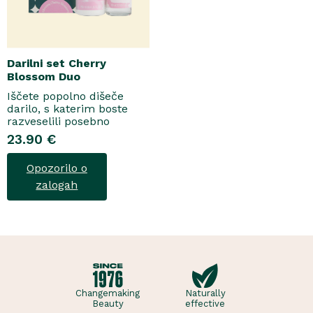
Darilni set Cherry
Blossom Duo
Iščete popolno dišeče
darilo, s katerim boste
razveselili posebno
osebo? Spoznajte naš
23.90 €
darilni set Cherry Blossom
Duo, popolno harmonijo
Opozorilo o
nežne nege in razkošnega
vonja, ki poskrbi za dobro
zalogah
počutje vsak dan. Ta
sladko dišeč duo vsebuje
osvežujoč ge..
Changemaking
Naturally
Beauty
effective