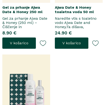
Gel za prhanje Ajwa
Ajwa Date & Honey
Date & Honey 250 ml
toaletna voda 50 ml
Gel za prhanje Ajwa Date
Naredite vtis s toaletno
& Honey (250 ml) –
vodo Ajwa Date and
Čiščenje in
Honey.Ta dišava,
pomladitevSpremenite
zasnovana tako za
8.90 €
24.90 €
svoje vsakodnevno
razkošne priložnosti kot
prhanje v razkošen
za vsakodnevno nošenje,
V košarico
V košarico
orientalski ritual z gelom
se odpre z notami suhega
za prhanje Ajwa Date &
grozdja, labana in frezije,
Honey. Bogata formula
ki nato počasi preidejo v
brez mil nežno očisti
srce iz datljev ajwa,
kožo, hkrati pa jo ovije v
orehove sladice in me..
topel, ..