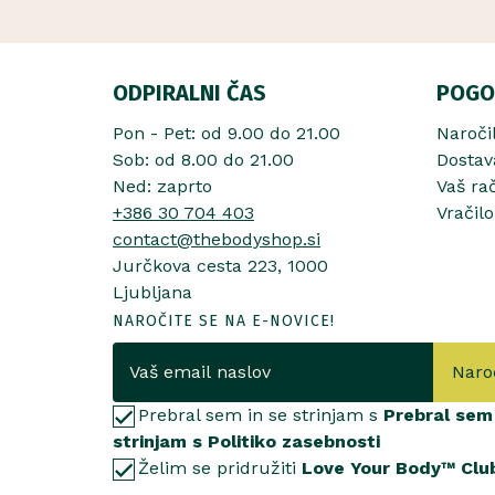
ODPIRALNI ČAS
POGO
Pon - Pet: od 9.00 do 21.00
Naroči
Sob: od 8.00 do 21.00
Dostav
Ned: zaprto
Vaš ra
+386 30 704 403
Vračilo
contact@thebodyshop.si
Jurčkova cesta 223, 1000
Ljubljana
NAROČITE SE NA E-NOVICE!
Naro
Prebral sem in se strinjam s
Prebral sem 
strinjam s Politiko zasebnosti
Želim se pridružiti
Love Your Body™ Clu