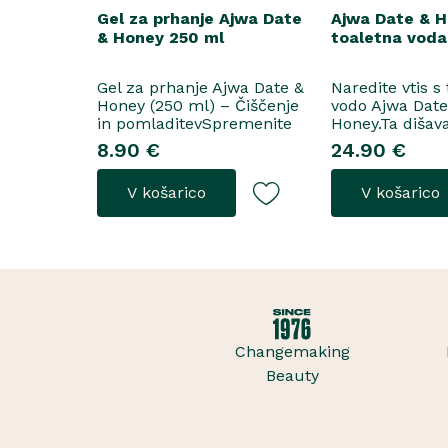
Gel za prhanje Ajwa Date
Ajwa Date & 
& Honey 250 ml
toaletna voda
Gel za prhanje Ajwa Date &
Naredite vtis s
Honey (250 ml) – Čiščenje
vodo Ajwa Dat
in pomladitevSpremenite
Honey.Ta dišav
svoje vsakodnevno prhanje
tako za razkoš
8.90 €
24.90 €
v razkošen orientalski
priložnosti kot
ritual z gelom za prhanje
vsakodnevno no
V košarico
V košarico
Ajwa Date & Honey. Bogata
odpre z notam
formula brez mil nežno
grozdja, labana 
očisti kožo, hkrati pa jo
nato počasi pre
ovije v topel, ..
iz datljev ajwa
sladice in me..
Changemaking
Beauty