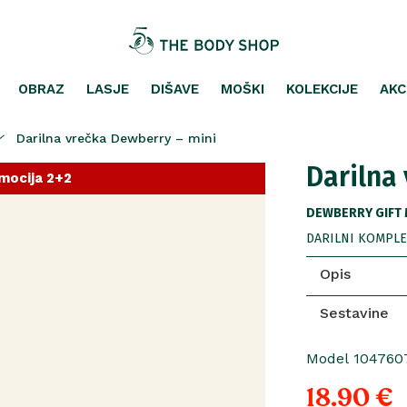
OBRAZ
LASJE
DIŠAVE
MOŠKI
KOLEKCIJE
AKC
Darilna vrečka Dewberry – mini
Darilna
mocija 2+2
DEWBERRY GIFT 
DARILNI KOMPLET
Opis
Sestavine
Model 104760
18.90 €