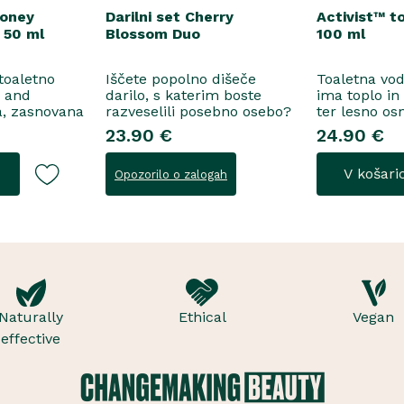
Honey
Darilni set Cherry
Activist™ t
 50 ml
Blossom Duo
100 ml
 toaletno
Iščete popolno dišeče
Toaletna vo
e and
darilo, s katerim boste
ima toplo in
a, zasnovana
razveselili posebno osebo?
ter lesno os
ne
Spoznajte naš darilni set
začinjen von
23.90 €
24.90 €
 za
Cherry Blossom Duo,
voda..
šenje, se
popolno harmonijo nežne
V košari
Opozorilo o zalogah
i suhega
nege in razkošnega vonja,
in frezije, ki
ki poskrbi za dobro počutje
idejo v srce
vsak dan. Ta sladko dišeč
, orehove
duo vsebuje osvežujoč ge..
Naturally
Ethical
Vegan
effective