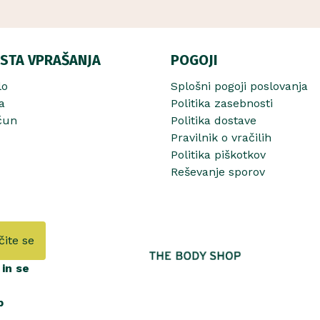
STA VPRAŠANJA
POGOJI
lo
Splošni pogoji poslovanja
a
Politika zasebnosti
čun
Politika dostave
Pravilnik o vračilih
Politika piškotkov
Reševanje sporov
čite se
in se
b