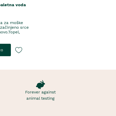
oaletna voda
da za moške
 začinjeno srce
novo.Topel,
jToaletna
co
Forever against
animal testing