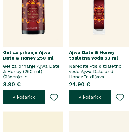
Gel za prhanje Ajwa
Ajwa Date & Honey
Date & Honey 250 ml
toaletna voda 50 ml
Gel za prhanje Ajwa Date
Naredite vtis s toaletno
& Honey (250 ml) –
vodo Ajwa Date and
Čiščenje in
Honey.Ta dišava,
pomladitevSpremenite
zasnovana tako za
8.90 €
24.90 €
svoje vsakodnevno
razkošne priložnosti kot
prhanje v razkošen
za vsakodnevno nošenje,
V košarico
V košarico
orientalski ritual z gelom
se odpre z notami suhega
za prhanje Ajwa Date &
grozdja, labana in frezije,
Honey. Bogata formula
ki nato počasi preidejo v
brez mil nežno očisti
srce iz datljev ajwa,
kožo, hkrati pa jo ovije v
orehove sladice in me..
topel, ..