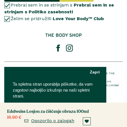
Prebral sem in se strinjam s
Prebral sem in se
strinjam s Politiko zasebnosti
Želim se pridružiti
Love Your Body™ Club
© 2025 The Body Shop International Limited
Zapri
® Registrirana blagovna znamka podjetja THE BODY SHOP LIMITED™ v lasti THE
BODY SHOP LIMITED Vse pravice pridržane.
The Body Shop franšiza je v lasti in upravljanju podjetja IQ Verde d.o.o.
Ta spletna stran uporablja piškotke, da vam
Za podrobnosti o EU imenovani odgovorni osebi The Body Shop International Limited
zagotovi najboljšo izkušnjo na naši spletni
kliknite
tukaj
strani.
Edelweiss Losjon za čiščenje obraza 100ml
Nastavitve
Sprejmi
16.90 €
Opozorilo o zalogah