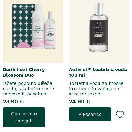
Darilni set Cherry
Activist™ toaletna voda
Blossom Duo
100 ml
Iščete popolno dišeče
Toaletna voda za moške
darilo, s katerim boste
ima toplo in začinjeno
razveselili posebno
srce ter lesno
osebo? Spoznajte naš
osnovo.Topel, začinjen
23.90 €
24.90 €
darilni set Cherry Blossom
vonjToaletna voda..
Duo, popolno harmonijo
Opozorilo o
V košarico
nežne nege in razkošnega
vonja, ki poskrbi za dobro
zalogah
počutje vsak dan. Ta
sladko dišeč duo vsebuje