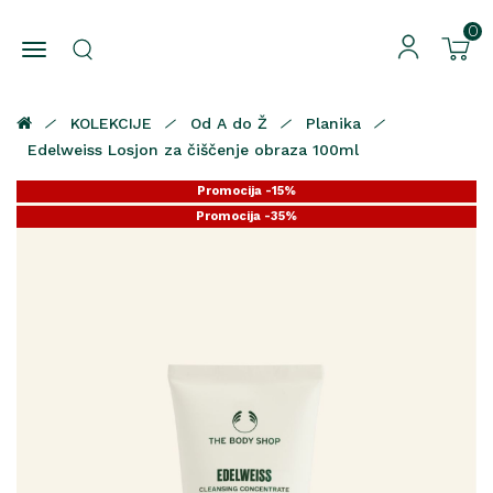
0
KOLEKCIJE
Od A do Ž
Planika
Edelweiss Losjon za čiščenje obraza 100ml
Promocija -15%
Promocija -35%
Promocija -25%