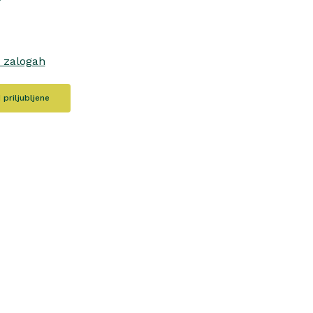
o zalogah
priljubljene