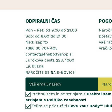
ODPIRALNI ČAS
POGO
Pon - Pet: od 9.00 do 21.00
Naroči
Sob: od 8.00 do 21.00
Dostav
Ned: zaprto
Vaš ra
+386 30 704 403
Vračilo
contact@thebodyshop.si
Jurčkova cesta 223, 1000
Ljubljana
NAROČITE SE NA E-NOVICE!
Naro
Prebral sem in se strinjam s
Prebral sem 
strinjam s Politiko zasebnosti
Želim se pridružiti
Love Your Body™ Clu