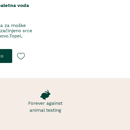
oaletna voda
da za moške
 začinjeno srce
novo.Topel,
jToaletna
co
Forever against
animal testing