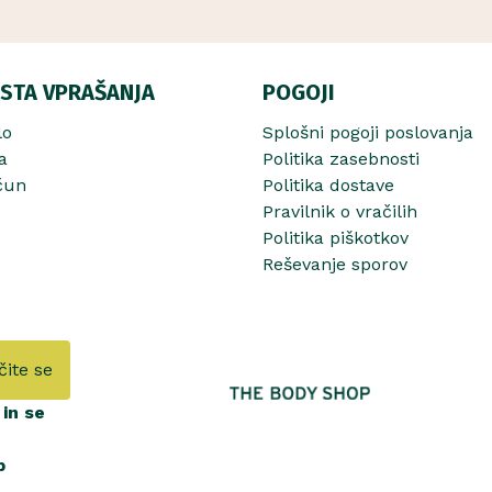
STA VPRAŠANJA
POGOJI
lo
Splošni pogoji poslovanja
a
Politika zasebnosti
čun
Politika dostave
Pravilnik o vračilih
Politika piškotkov
Reševanje sporov
čite se
in se
b