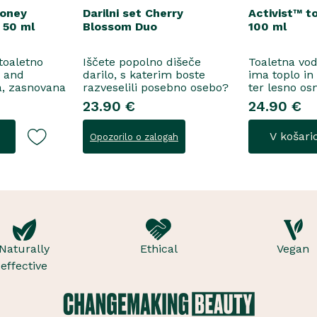
Honey
Darilni set Cherry
Activist™ t
 50 ml
Blossom Duo
100 ml
 toaletno
Iščete popolno dišeče
Toaletna vo
e and
darilo, s katerim boste
ima toplo in
a, zasnovana
razveselili posebno osebo?
ter lesno os
ne
Spoznajte naš darilni set
začinjen von
23.90 €
24.90 €
 za
Cherry Blossom Duo,
voda..
šenje, se
popolno harmonijo nežne
V košari
Opozorilo o zalogah
i suhega
nege in razkošnega vonja,
in frezije, ki
ki poskrbi za dobro počutje
idejo v srce
vsak dan. Ta sladko dišeč
, orehove
duo vsebuje osvežujoč ge..
Naturally
Ethical
Vegan
effective