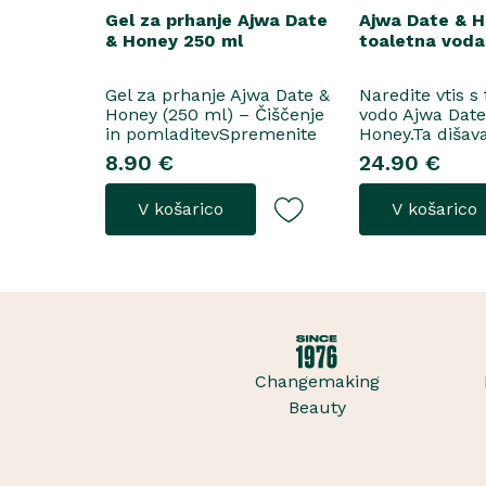
Gel za prhanje Ajwa Date
Ajwa Date & 
& Honey 250 ml
toaletna voda
Gel za prhanje Ajwa Date &
Naredite vtis s
Honey (250 ml) – Čiščenje
vodo Ajwa Dat
in pomladitevSpremenite
Honey.Ta dišav
svoje vsakodnevno prhanje
tako za razkoš
8.90 €
24.90 €
v razkošen orientalski
priložnosti kot
ritual z gelom za prhanje
vsakodnevno no
V košarico
V košarico
Ajwa Date & Honey. Bogata
odpre z notam
formula brez mil nežno
grozdja, labana 
očisti kožo, hkrati pa jo
nato počasi pre
ovije v topel, ..
iz datljev ajwa
sladice in me..
Changemaking
Beauty