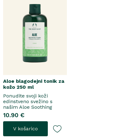
Aloe blagodejni tonik za
kožo 250 ml
Ponudite svoji koži
edinstveno svežino s
našim Aloe Soothing
Tonerjem, ki odstrani vse
10.90 €
preostale nečistoče po
čiščenju obraza.Ta nežna
V košarico
in vodena formula očisti
kožo, ne da bi ji odvzela