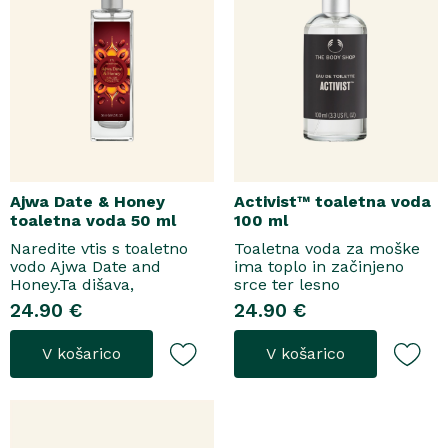
Ajwa Date & Honey
Activist™ toaletna voda
toaletna voda 50 ml
100 ml
Naredite vtis s toaletno
Toaletna voda za moške
vodo Ajwa Date and
ima toplo in začinjeno
Honey.Ta dišava,
srce ter lesno
zasnovana tako za
osnovo.Topel, začinjen
24.90 €
24.90 €
razkošne priložnosti kot
vonjToaletna voda..
za vsakodnevno nošenje,
V košarico
V košarico
se odpre z notami suhega
grozdja, labana in frezije,
ki nato počasi preidejo v
srce iz datljev ajwa,
orehove sladice in me..