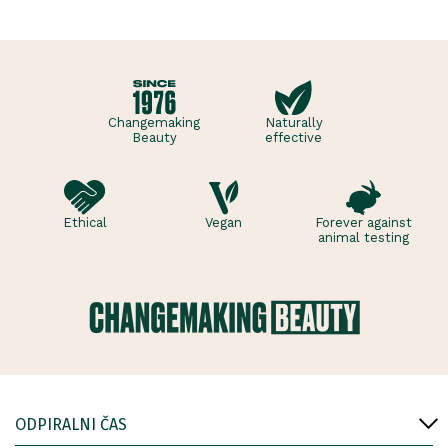
esencialno vlažnost. Poleg
tega jo pomirja in blaži
tisto nadlež..
Changemaking
Naturally
Beauty
effective
Ethical
Vegan
Forever against
animal testing
ODPIRALNI ČAS