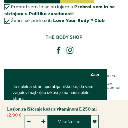
Prebral sem in se strinjam s
Prebral sem in se
strinjam s Politiko zasebnosti
Želim se pridružiti
Love Your Body™ Club
© 2025 The Body Shop International Limited
Zapri
® Registrirana blagovna znamka podjetja THE BODY SHOP LIMITED™ v lasti THE
BODY SHOP LIMITED Vse pravice pridržane.
The Body Shop franšiza je v lasti in upravljanju podjetja IQ Verde d.o.o.
Ta spletna stran uporablja piškotke, da vam
Za podrobnosti o EU imenovani odgovorni osebi The Body Shop International Limited
zagotovi najboljšo izkušnjo na naši spletni
kliknite
tukaj
strani.
Losjon za čiščenje kože z vitaminom E 250 ml
Nastavitve
Sprejmi
12.90 €
V košarico