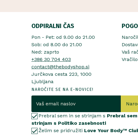
ODPIRALNI ČAS
POGO
Pon - Pet: od 9.00 do 21.00
Naroči
Sob: od 8.00 do 21.00
Dostav
Ned: zaprto
Vaš ra
+386 30 704 403
Vračilo
contact@thebodyshop.si
Jurčkova cesta 223, 1000
Ljubljana
NAROČITE SE NA E-NOVICE!
Naro
Prebral sem in se strinjam s
Prebral sem 
strinjam s Politiko zasebnosti
Želim se pridružiti
Love Your Body™ Clu