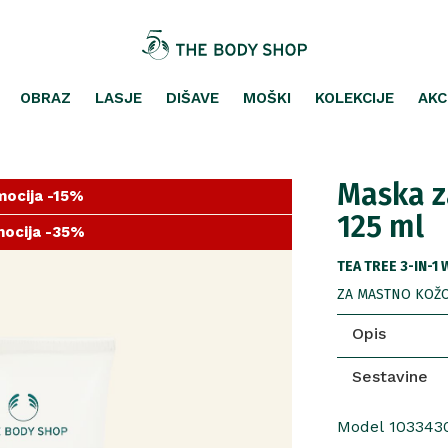
OBRAZ
LASJE
DIŠAVE
MOŠKI
KOLEKCIJE
AKC
Maska za
ocija -15%
125 ml
ocija -35%
ocija -25%
TEA TREE 3-IN-1
ZA MASTNO KOŽO
Opis
Sestavine
Model 103343