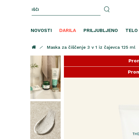
NOVOSTI
DARILA
PRILJUBLJENO
TELO
Maska za čiščenje 3 v 1 iz čajevca 125 ml
Prom
Prom
Prom