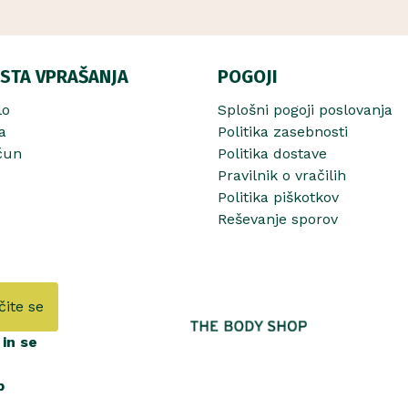
STA VPRAŠANJA
POGOJI
lo
Splošni pogoji poslovanja
a
Politika zasebnosti
čun
Politika dostave
Pravilnik o vračilih
Politika piškotkov
Reševanje sporov
čite se
in se
b