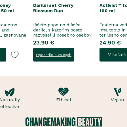
Honey
Darilni set Cherry
Activist™ t
 50 ml
Blossom Duo
100 ml
 toaletno
Iščete popolno dišeče
Toaletna vo
e and
darilo, s katerim boste
ima toplo in
a, zasnovana
razveselili posebno osebo?
ter lesno os
ne
Spoznajte naš darilni set
začinjen von
23.90 €
24.90 €
 za
Cherry Blossom Duo,
voda..
šenje, se
popolno harmonijo nežne
V košari
Opozorilo o zalogah
i suhega
nege in razkošnega vonja,
in frezije, ki
ki poskrbi za dobro počutje
idejo v srce
vsak dan. Ta sladko dišeč
, orehove
duo vsebuje osvežujoč ge..
Naturally
Ethical
Vegan
effective