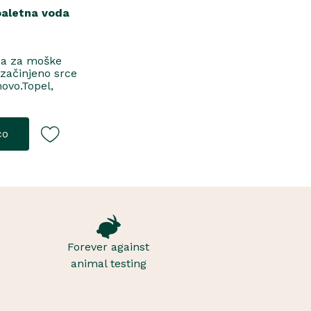
oaletna voda
da za moške
 začinjeno srce
novo.Topel,
jToaletna
co
Forever against
animal testing