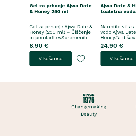
Gel za prhanje Ajwa Date
Ajwa Date & 
& Honey 250 ml
toaletna voda
Gel za prhanje Ajwa Date &
Naredite vtis s
Honey (250 ml) – Čiščenje
vodo Ajwa Dat
in pomladitevSpremenite
Honey.Ta dišav
svoje vsakodnevno prhanje
tako za razkoš
8.90 €
24.90 €
v razkošen orientalski
priložnosti kot
ritual z gelom za prhanje
vsakodnevno no
V košarico
V košarico
Ajwa Date & Honey. Bogata
odpre z notam
formula brez mil nežno
grozdja, labana 
očisti kožo, hkrati pa jo
nato počasi pre
ovije v topel, ..
iz datljev ajwa
sladice in me..
Changemaking
Beauty