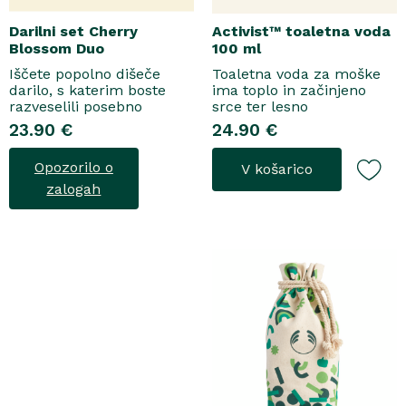
Darilni set Cherry
Activist™ toaletna voda
Blossom Duo
100 ml
Iščete popolno dišeče
Toaletna voda za moške
darilo, s katerim boste
ima toplo in začinjeno
razveselili posebno
srce ter lesno
osebo? Spoznajte naš
osnovo.Topel, začinjen
23.90 €
24.90 €
darilni set Cherry Blossom
vonjToaletna voda..
Duo, popolno harmonijo
Opozorilo o
V košarico
nežne nege in razkošnega
vonja, ki poskrbi za dobro
zalogah
počutje vsak dan. Ta
sladko dišeč duo vsebuje
osvežujoč ge..