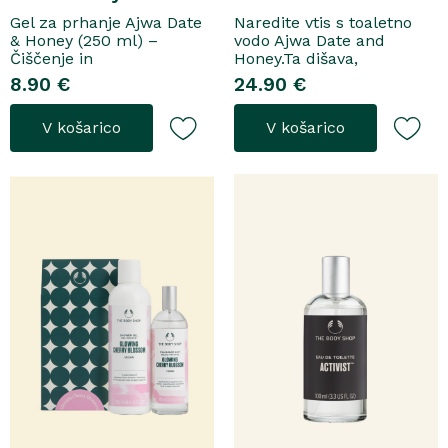
Gel za prhanje Ajwa Date
Naredite vtis s toaletno
& Honey (250 ml) –
vodo Ajwa Date and
Čiščenje in
Honey.Ta dišava,
pomladitevSpremenite
zasnovana tako za
8.90 €
24.90 €
svoje vsakodnevno
razkošne priložnosti kot
prhanje v razkošen
za vsakodnevno nošenje,
V košarico
V košarico
orientalski ritual z gelom
se odpre z notami suhega
za prhanje Ajwa Date &
grozdja, labana in frezije,
Honey. Bogata formula
ki nato počasi preidejo v
brez mil nežno očisti
srce iz datljev ajwa,
kožo, hkrati pa jo ovije v
orehove sladice in me..
topel, ..