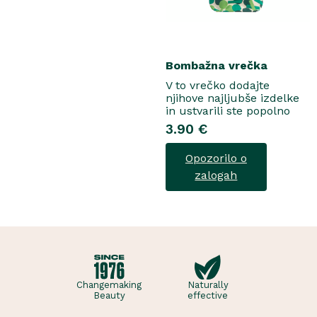
Bombažna vrečka
V to vrečko dodajte
njihove najljubše izdelke
in ustvarili ste popolno
darilo...
3.90 €
Opozorilo o
zalogah
Changemaking
Naturally
Beauty
effective