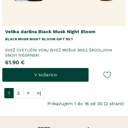
Velika darilna Black Musk Night Bloom
BLACK MUSK NIGHT BLOOM GIFT SET
SVEŽ CVETLIČNI VONJ |SVEŽ MOŠUS BREZ ŠKODLJIVIH
SNOVI |VEGANSKI
61.90 €
V košarico
1
2
>
>|
Prikazujem 1 do 16 od 30 (2 strani)