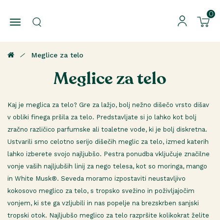
0
Meglice za telo
Meglice za telo
Kaj je meglica za telo? Gre za lažjo, bolj nežno dišečo vrsto dišav
v obliki finega pršila za telo. Predstavljate si jo lahko kot bolj
zračno različico parfumske ali toaletne vode, ki je bolj diskretna.
Ustvarili smo celotno serijo dišečih meglic za telo, izmed katerih
lahko izberete svojo najljubšo. Pestra ponudba vključuje značilne
vonje vaših najljubših linij za nego telesa, kot so moringa, mango
in White Musk®. Seveda moramo izpostaviti neustavljivo
kokosovo meglico za telo, s tropsko svežino in poživljajočim
vonjem, ki ste ga vzljubili in nas popelje na brezskrben sanjski
tropski otok. Najljubšo meglico za telo razpršite kolikokrat želite