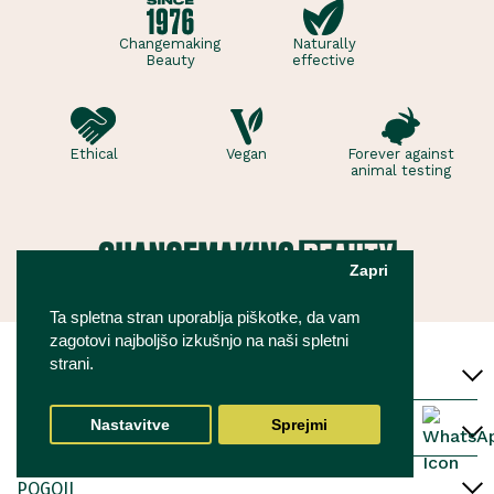
Changemaking
Naturally
Beauty
effective
Ethical
Vegan
Forever against
animal testing
Zapri
Ta spletna stran uporablja piškotke, da vam
zagotovi najboljšo izkušnjo na naši spletni
strani.
ODPIRALNI ČAS
Nastavitve
Sprejmi
POGOSTA VPRAŠANJA
POGOJI