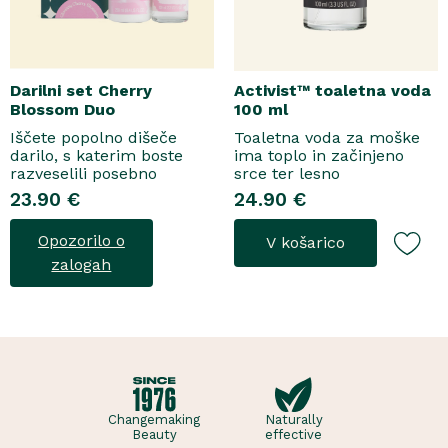
Darilni set Cherry
Activist™ toaletna voda
Blossom Duo
100 ml
Iščete popolno dišeče
Toaletna voda za moške
darilo, s katerim boste
ima toplo in začinjeno
razveselili posebno
srce ter lesno
osebo? Spoznajte naš
osnovo.Topel, začinjen
23.90 €
24.90 €
darilni set Cherry Blossom
vonjToaletna voda..
Duo, popolno harmonijo
Opozorilo o
V košarico
nežne nege in razkošnega
vonja, ki poskrbi za dobro
zalogah
počutje vsak dan. Ta
sladko dišeč duo vsebuje
osvežujoč ge..
Changemaking
Naturally
Beauty
effective