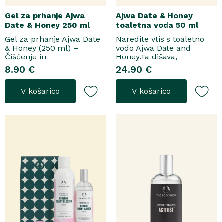
Gel za prhanje Ajwa
Ajwa Date & Honey
Date & Honey 250 ml
toaletna voda 50 ml
Gel za prhanje Ajwa Date
Naredite vtis s toaletno
& Honey (250 ml) –
vodo Ajwa Date and
Čiščenje in
Honey.Ta dišava,
pomladitevSpremenite
zasnovana tako za
8.90 €
24.90 €
svoje vsakodnevno
razkošne priložnosti kot
prhanje v razkošen
za vsakodnevno nošenje,
V košarico
V košarico
orientalski ritual z gelom
se odpre z notami suhega
za prhanje Ajwa Date &
grozdja, labana in frezije,
Honey. Bogata formula
ki nato počasi preidejo v
brez mil nežno očisti
srce iz datljev ajwa,
kožo, hkrati pa jo ovije v
orehove sladice in me..
topel, ..