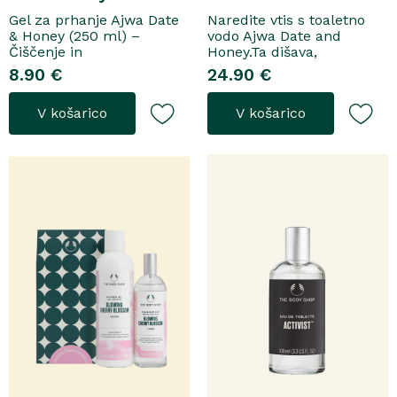
Gel za prhanje Ajwa Date
Naredite vtis s toaletno
& Honey (250 ml) –
vodo Ajwa Date and
Čiščenje in
Honey.Ta dišava,
pomladitevSpremenite
zasnovana tako za
8.90 €
24.90 €
svoje vsakodnevno
razkošne priložnosti kot
prhanje v razkošen
za vsakodnevno nošenje,
V košarico
V košarico
orientalski ritual z gelom
se odpre z notami suhega
za prhanje Ajwa Date &
grozdja, labana in frezije,
Honey. Bogata formula
ki nato počasi preidejo v
brez mil nežno očisti
srce iz datljev ajwa,
kožo, hkrati pa jo ovije v
orehove sladice in me..
topel, ..