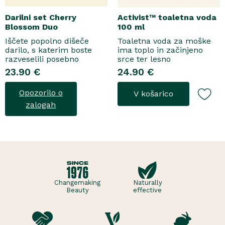
Darilni set Cherry
Activist™ toaletna voda
Blossom Duo
100 ml
Iščete popolno dišeče
Toaletna voda za moške
darilo, s katerim boste
ima toplo in začinjeno
razveselili posebno
srce ter lesno
osebo? Spoznajte naš
osnovo.Topel, začinjen
23.90 €
24.90 €
darilni set Cherry Blossom
vonjToaletna voda..
Duo, popolno harmonijo
Opozorilo o
V košarico
nežne nege in razkošnega
vonja, ki poskrbi za dobro
zalogah
počutje vsak dan. Ta
sladko dišeč duo vsebuje
osvežujoč ge..
Changemaking
Naturally
Beauty
effective