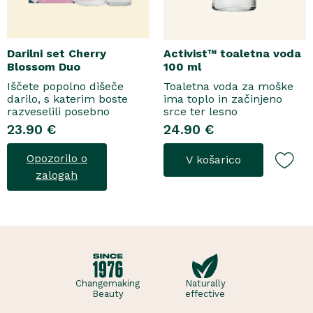
Darilni set Cherry
Activist™ toaletna voda
Blossom Duo
100 ml
Iščete popolno dišeče
Toaletna voda za moške
darilo, s katerim boste
ima toplo in začinjeno
razveselili posebno
srce ter lesno
osebo? Spoznajte naš
osnovo.Topel, začinjen
23.90 €
24.90 €
darilni set Cherry Blossom
vonjToaletna voda..
Duo, popolno harmonijo
Opozorilo o
V košarico
nežne nege in razkošnega
vonja, ki poskrbi za dobro
zalogah
počutje vsak dan. Ta
sladko dišeč duo vsebuje
osvežujoč ge..
Changemaking
Naturally
Beauty
effective