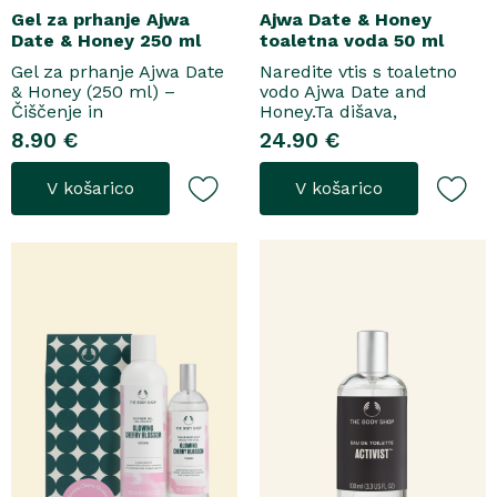
Gel za prhanje Ajwa
Ajwa Date & Honey
Date & Honey 250 ml
toaletna voda 50 ml
Gel za prhanje Ajwa Date
Naredite vtis s toaletno
& Honey (250 ml) –
vodo Ajwa Date and
Čiščenje in
Honey.Ta dišava,
pomladitevSpremenite
zasnovana tako za
8.90 €
24.90 €
svoje vsakodnevno
razkošne priložnosti kot
prhanje v razkošen
za vsakodnevno nošenje,
V košarico
V košarico
orientalski ritual z gelom
se odpre z notami suhega
za prhanje Ajwa Date &
grozdja, labana in frezije,
Honey. Bogata formula
ki nato počasi preidejo v
brez mil nežno očisti
srce iz datljev ajwa,
kožo, hkrati pa jo ovije v
orehove sladice in me..
topel, ..