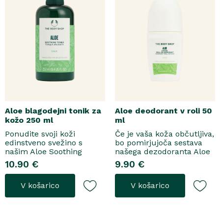
Aloe blagodejni tonik za
Aloe deodorant v roli 50
kožo 250 ml
ml
Ponudite svoji koži
Če je vaša koža občutljiva,
edinstveno svežino s
bo pomirjujoča sestava
našim Aloe Soothing
našega dezodoranta Aloe
Tonerjem, ki odstrani vse
Caring Roll-On pomladila
10.90 €
9.90 €
preostale nečistoče po
vašo kožo, hkrati pa jo
čiščenju obraza.Ta nežna
ohranila svežo in čisto.
V košarico
V košarico
in vodena formula očisti
Formula, ki jo poznate in
kožo, ne da bi ji odvzela
imate radi, je tu, da okrepi
esencialno vlažnost. Poleg
vašo samozavest, saj vpija
tega jo pomirja in blaži
znoj brez draženja...