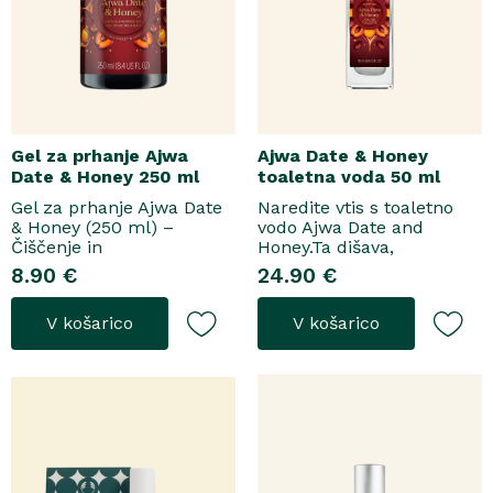
Gel za prhanje Ajwa
Ajwa Date & Honey
Date & Honey 250 ml
toaletna voda 50 ml
Gel za prhanje Ajwa Date
Naredite vtis s toaletno
& Honey (250 ml) –
vodo Ajwa Date and
Čiščenje in
Honey.Ta dišava,
pomladitevSpremenite
zasnovana tako za
8.90 €
24.90 €
svoje vsakodnevno
razkošne priložnosti kot
prhanje v razkošen
za vsakodnevno nošenje,
V košarico
V košarico
orientalski ritual z gelom
se odpre z notami suhega
za prhanje Ajwa Date &
grozdja, labana in frezije,
Honey. Bogata formula
ki nato počasi preidejo v
brez mil nežno očisti
srce iz datljev ajwa,
kožo, hkrati pa jo ovije v
orehove sladice in me..
topel, ..