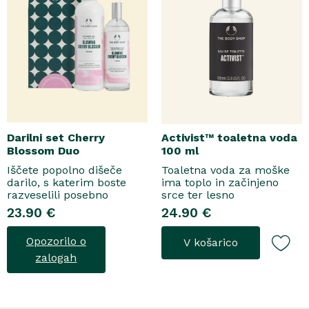
Darilni set Cherry
Activist™ toaletna voda
Blossom Duo
100 ml
Iščete popolno dišeče
Toaletna voda za moške
darilo, s katerim boste
ima toplo in začinjeno
razveselili posebno
srce ter lesno
osebo? Spoznajte naš
osnovo.Topel, začinjen
23.90 €
24.90 €
darilni set Cherry Blossom
vonjToaletna voda..
Duo, popolno harmonijo
Opozorilo o
V košarico
nežne nege in razkošnega
vonja, ki poskrbi za dobro
zalogah
počutje vsak dan. Ta
sladko dišeč duo vsebuje
osvežujoč ge..