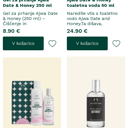
Date & Honey 250 ml
toaletna voda 50 ml
Gel za prhanje Ajwa Date
Naredite vtis s toaletno
& Honey (250 ml) –
vodo Ajwa Date and
Čiščenje in
Honey.Ta dišava,
pomladitevSpremenite
zasnovana tako za
8.90 €
24.90 €
svoje vsakodnevno
razkošne priložnosti kot
prhanje v razkošen
za vsakodnevno nošenje,
V košarico
V košarico
orientalski ritual z gelom
se odpre z notami suhega
za prhanje Ajwa Date &
grozdja, labana in frezije,
Honey. Bogata formula
ki nato počasi preidejo v
brez mil nežno očisti
srce iz datljev ajwa,
kožo, hkrati pa jo ovije v
orehove sladice in me..
topel, ..