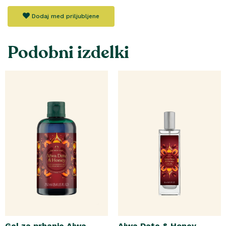
Dodaj med priljubljene
Podobni izdelki
Gel za prhanje Ajwa
Ajwa Date & Honey