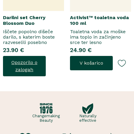
Darilni set Cherry
Activist™ toaletna voda
Blossom Duo
100 ml
Iščete popolno dišeče
Toaletna voda za moške
darilo, s katerim boste
ima toplo in začinjeno
razveselili posebno
srce ter lesno
osebo? Spoznajte naš
osnovo.Topel, začinjen
23.90 €
24.90 €
darilni set Cherry Blossom
vonjToaletna voda..
Duo, popolno harmonijo
Opozorilo o
V košarico
nežne nege in razkošnega
vonja, ki poskrbi za dobro
zalogah
počutje vsak dan. Ta
sladko dišeč duo vsebuje
osvežujoč ge..
Changemaking
Naturally
Beauty
effective