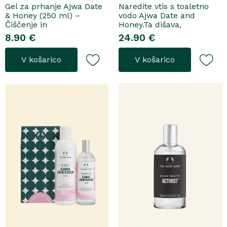
Gel za prhanje Ajwa Date
Naredite vtis s toaletno
& Honey (250 ml) –
vodo Ajwa Date and
Čiščenje in
Honey.Ta dišava,
pomladitevSpremenite
zasnovana tako za
8.90 €
24.90 €
svoje vsakodnevno
razkošne priložnosti kot
prhanje v razkošen
za vsakodnevno nošenje,
V košarico
V košarico
orientalski ritual z gelom
se odpre z notami suhega
za prhanje Ajwa Date &
grozdja, labana in frezije,
Honey. Bogata formula
ki nato počasi preidejo v
brez mil nežno očisti
srce iz datljev ajwa,
kožo, hkrati pa jo ovije v
orehove sladice in me..
topel, ..