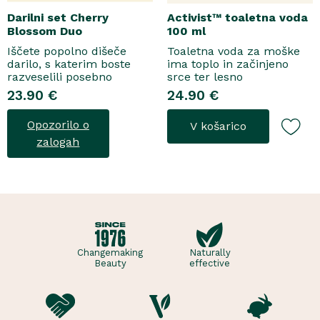
Darilni set Cherry
Activist™ toaletna voda
Blossom Duo
100 ml
Iščete popolno dišeče
Toaletna voda za moške
darilo, s katerim boste
ima toplo in začinjeno
razveselili posebno
srce ter lesno
osebo? Spoznajte naš
osnovo.Topel, začinjen
23.90 €
24.90 €
darilni set Cherry Blossom
vonjToaletna voda..
Duo, popolno harmonijo
Opozorilo o
V košarico
nežne nege in razkošnega
vonja, ki poskrbi za dobro
zalogah
počutje vsak dan. Ta
sladko dišeč duo vsebuje
osvežujoč ge..
Changemaking
Naturally
Beauty
effective