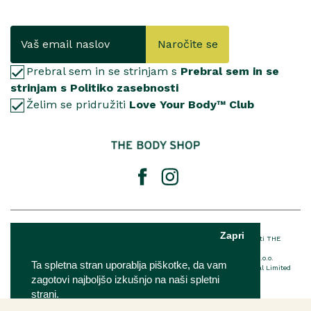
Naročite se
Prebral sem in se strinjam s
Prebral sem in se
strinjam s Politiko zasebnosti
Želim se pridružiti
Love Your Body™ Club
© 2025 The Body Shop International Limited
Zapri
® Registrirana blagovna znamka podjetja THE BODY SHOP LIMITED™ v lasti THE
BODY SHOP LIMITED Vse pravice pridržane.
The Body Shop franšiza je v lasti in upravljanju podjetja IQ Verde d.o.o.
Ta spletna stran uporablja piškotke, da vam
Za podrobnosti o EU imenovani odgovorni osebi The Body Shop International Limited
kliknite
tukaj
zagotovi najboljšo izkušnjo na naši spletni
strani.