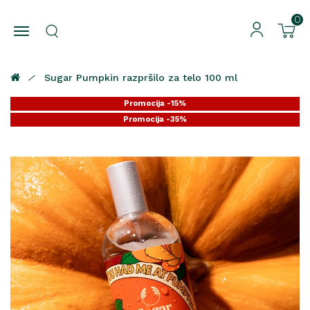
0
Sugar Pumpkin razpršilo za telo 100 ml
Promocija -15%
Promocija -35%
Promocija -25%