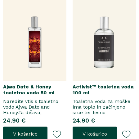
Ajwa Date & Honey
Activist™ toaletna voda
toaletna voda 50 ml
100 ml
Naredite vtis s toaletno
Toaletna voda za moške
vodo Ajwa Date and
ima toplo in začinjeno
Honey.Ta dišava,
srce ter lesno
zasnovana tako za
osnovo.Topel, začinjen
24.90 €
24.90 €
razkošne priložnosti kot
vonjToaletna voda..
za vsakodnevno nošenje,
V košarico
V košarico
se odpre z notami suhega