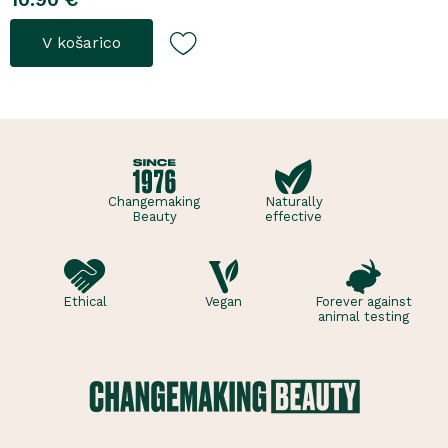
preostale nečistoče po
čiščenju obraza.Ta nežna
V košarico
in vodena formula očisti
kožo, ne da bi ji odvzela
esencialno vlažnost. Poleg
tega jo pomirja in blaži
tisto nadlež..
Changemaking
Naturally
Beauty
effective
Ethical
Vegan
Forever against
animal testing