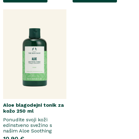
grozdja, labana in frezije,
ki nato počasi preidejo v
srce iz datljev ajwa,
orehove sladice in me..
Aloe blagodejni tonik za
kožo 250 ml
Ponudite svoji koži
edinstveno svežino s
našim Aloe Soothing
Tonerjem, ki odstrani vse
10.90 €